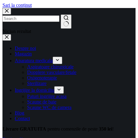
Sari la conținut
Niciun rezultat
Despre noi
Magazin
Aparatura medicala
Aspiratoare chirurgicale
Dopplere vasculare/fetale
Oxigenoterapie
Sterilizare
Ingrijire la domiciliu
Paturi ingrijire acasa
Scaune de baie
Scaune WC de camera
Blog
Contact
Livrare GRATUITA
pentru comenzile de peste
350 lei
!