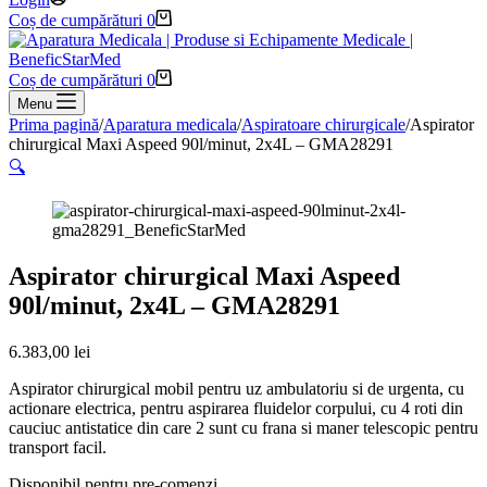
Coș de cumpărături
0
Coș de cumpărături
0
Menu
Prima pagină
/
Aparatura medicala
/
Aspiratoare chirurgicale
/
Aspirator
chirurgical Maxi Aspeed 90l/minut, 2x4L – GMA28291
🔍
Aspirator chirurgical Maxi Aspeed
90l/minut, 2x4L – GMA28291
6.383,00
lei
Aspirator chirurgical mobil pentru uz ambulatoriu si de urgenta, cu
actionare electrica, pentru aspirarea fluidelor corpului, cu 4 roti din
cauciuc antistatice din care 2 sunt cu frana si maner telescopic pentru
transport facil.
Disponibil pentru pre-comenzi