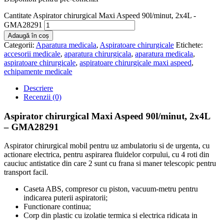
Cantitate Aspirator chirurgical Maxi Aspeed 90l/minut, 2x4L -
GMA28291
Adaugă în coș
Categorii:
Aparatura medicala
,
Aspiratoare chirurgicale
Etichete:
accesorii medicale
,
aparatura chirurgicala
,
aparatura medicala
,
aspiratoare chirurgicale
,
aspiratoare chirurgicale maxi aspeed
,
echipamente medicale
Descriere
Recenzii (0)
Aspirator chirurgical Maxi Aspeed 90l/minut, 2x4L
– GMA28291
Aspirator chirurgical mobil pentru uz ambulatoriu si de urgenta, cu
actionare electrica, pentru aspirarea fluidelor corpului, cu 4 roti din
cauciuc antistatice din care 2 sunt cu frana si maner telescopic pentru
transport facil.
Caseta ABS, compresor cu piston, vacuum-metru pentru
indicarea puterii aspiratorii;
Functionare continua;
Corp din plastic cu izolatie termica si electrica ridicata in