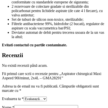
conformitate cu standardele europene de siguranta;
2 rezervoare de colectare gradate si sterilizabile din
policarbonat pentru lichidele aspirate (de cate 4 l fiecare), cu
valva antiretur;
Set de tuburi de silicon non-toxice, sterilizabile;
Filtrele antibacteriene 99%, hidrofobe (2 bucati), regulator de
aspirare cu scala vaccumetrica bar/PSI;
Deviator automat de debit pentru trecerea usoara de la un vas
la altul;
Evitati contactul cu partile contaminate.
Recenzii
Nu există recenzii până acum.
Fii primul care scrii o recenzie pentru „Aspirator chirurgical Maxi
Aspeed 90l/minut, 2x4L – GMA28291”
Adresa ta de email nu va fi publicată.
Câmpurile obligatorii sunt
marcate cu
*
Evaluarea ta
*
Nume
*