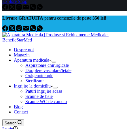
Explore Shop
Livrare GRATUITA
pentru comenzile de peste
350 lei
!
Despre noi
Magazin
Aparatura medicala
Aspiratoare chirurgicale
Dopplere vasculare/fetale
Oxigenoterapie
Sterilizare
Ingrijire la domiciliu
Paturi ingrijire acasa
Scaune de baie
Scaune WC de camera
Blog
Contact
Search
Login