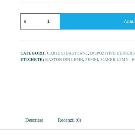
Cantitate
Baston
Adau
din
lemn
pentru
femei,
maner
lemn
CATEGORII:
CARJE SI BASTOANE
,
DISPOZITIVE DE MERS
-
ETICHETE:
BASTON DIN LEMN
,
FEMEI
,
MANER LEMN - R
RP140
Descriere
Recenzii (0)