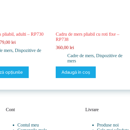
 pliabil, adulti – RP730
Cadru de mers pliabil cu roti fixe –
RP738
Interval
79,00
lei
de
360,00
lei
de mers
,
Dispozitive de
prețuri:
Cadre de mers
,
Dispozitive de
155,00 lei
mers
până
la
ă opțiunile
Adaugă în coș
179,00 lei
Cont
Livrare
Contul meu
Produse noi