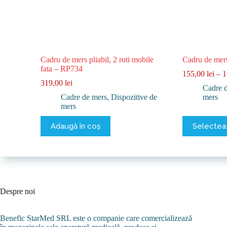
Cadru de mers pliabil, 2 roti mobile
Cadru de mers
fata – RP734
155,00
lei
–
1
319,00
lei
Cadre 
Cadre de mers
,
Dispozitive de
mers
mers
Acest
Adaugă în coș
Selecteaz
produs
are
mai
multe
variații.
Opțiunile
pot
Despre noi
fi
alese
în
Benefic StarMed SRL este o companie care comercializează
pagina