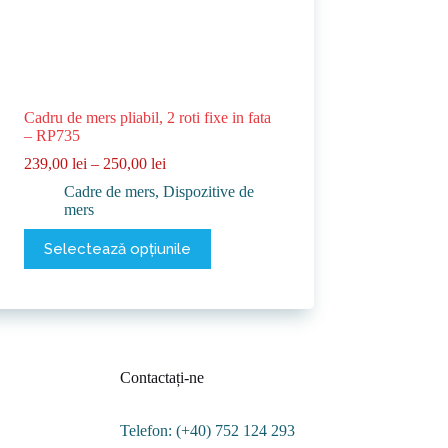
Cadru de mers pliabil, 2 roti fixe in fata
– RP735
Interval
239,00
lei
–
250,00
lei
de
Cadre de mers
,
Dispozitive de
prețuri:
mers
239,00 lei
până
Acest
Selectează opțiunile
la
produs
250,00 lei
are
mai
multe
variații.
Opțiunile
pot
Contactați-ne
fi
alese
în
Telefon: (+40) 752 124 293
pagina