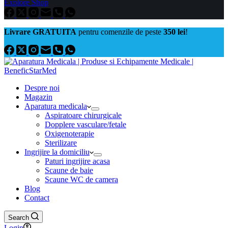
Explore Shop
Livrare GRATUITA
pentru comenzile de peste
350 lei
!
Despre noi
Magazin
Aparatura medicala
Aspiratoare chirurgicale
Dopplere vasculare/fetale
Oxigenoterapie
Sterilizare
Ingrijire la domiciliu
Paturi ingrijire acasa
Scaune de baie
Scaune WC de camera
Blog
Contact
Search
Login