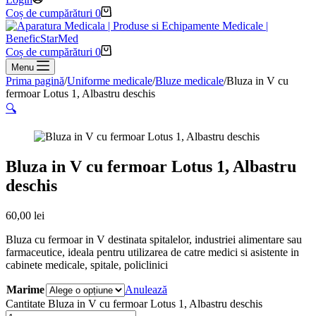
Coș de cumpărături
0
Coș de cumpărături
0
Menu
Prima pagină
/
Uniforme medicale
/
Bluze medicale
/
Bluza in V cu
fermoar Lotus 1, Albastru deschis
🔍
Bluza in V cu fermoar Lotus 1, Albastru
deschis
60,00
lei
Bluza cu fermoar in V destinata spitalelor, industriei alimentare sau
farmaceutice, ideala pentru utilizarea de catre medici si asistente in
cabinete medicale, spitale, policlinici
Marime
Anulează
Cantitate Bluza in V cu fermoar Lotus 1, Albastru deschis