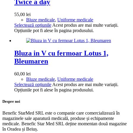
Twice a day
55,00
lei
Bluze medicale
,
Uniforme medicale
Selectează opțiunile
Acest produs are mai multe variații.
Opțiunile pot fi alese în pagina produsului.
Bluza in V cu fermoar Lotus 1,
Bleumaren
60,00
lei
Bluze medicale
,
Uniforme medicale
Selectează opțiunile
Acest produs are mai multe variații.
Opțiunile pot fi alese în pagina produsului.
Despre noi
Benefic StarMed SRL este o companie care comercializează în
magazinele sale aparatură medicală, produse și echipamente
medicale. Benefic Star Med SRL deține momentan două magazine
în Oradea și Beiuș.