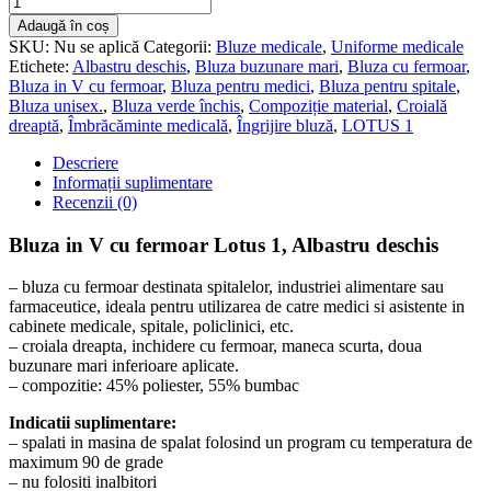
Adaugă în coș
SKU:
Nu se aplică
Categorii:
Bluze medicale
,
Uniforme medicale
Etichete:
Albastru deschis
,
Bluza buzunare mari
,
Bluza cu fermoar
,
Bluza in V cu fermoar
,
Bluza pentru medici
,
Bluza pentru spitale
,
Bluza unisex.
,
Bluza verde închis
,
Compoziție material
,
Croială
dreaptă
,
Îmbrăcăminte medicală
,
Îngrijire bluză
,
LOTUS 1
Descriere
Informații suplimentare
Recenzii (0)
Bluza in V cu fermoar Lotus 1, Albastru deschis
– bluza cu fermoar destinata spitalelor, industriei alimentare sau
farmaceutice, ideala pentru utilizarea de catre medici si asistente in
cabinete medicale, spitale, policlinici, etc.
– croiala dreapta, inchidere cu fermoar, maneca scurta, doua
buzunare mari inferioare aplicate.
– compozitie: 45% poliester, 55% bumbac
Indicatii suplimentare:
– spalati in masina de spalat folosind un program cu temperatura de
maximum 90 de grade
– nu folositi inalbitori