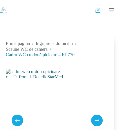
Sari
la
Coș
conținut
de
cumpărături
Prima pagină
/
Ingrijire la domiciliu
/
Scaune WC de camera
/
Cadru WC cu două picioare – RP770