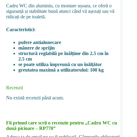
Cadru WC din aluminiu, cu montare ușoara, ce oferă o
siguranță și stabilitate bună atunci când vă așezați sau vă
ridicați de pe toaletă.
Caracteristici:
pufere antialunecare
mânere de sprijin
structură reglabilă pe înălțime din 2.5 cm în
2.5 cm
se poate utiliza împreună cu un înălțător
greutatea maximă a utilizatorului: 100 kg
Recenzii
Nu există recenzii până acum.
Fii primul care scrii o recenzie pentru „Cadru WC cu
două picioare – RP770”
Adresa ta de email nu va fi publicată.
Câmpurile obligatorii