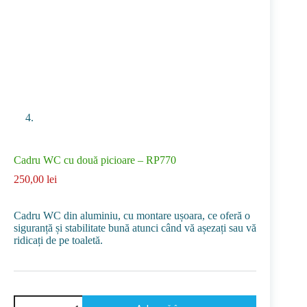
Cadru WC cu două picioare – RP770
250,00
lei
Cadru WC din aluminiu, cu montare ușoara, ce oferă o
siguranță și stabilitate bună atunci când vă așezați sau vă
ridicați de pe toaletă.
Cantitate