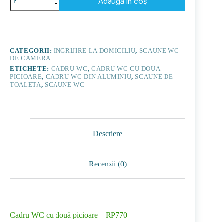
Adaugă în coș
Cadru
WC
cu
două
picioare
-
CATEGORII:
INGRIJIRE LA DOMICILIU
,
SCAUNE WC
RP770
DE CAMERA
ETICHETE:
CADRU WC
,
CADRU WC CU DOUA
PICIOARE
,
CADRU WC DIN ALUMINIU
,
SCAUNE DE
TOALETA
,
SCAUNE WC
Descriere
Recenzii (0)
Cadru WC cu două picioare – RP770