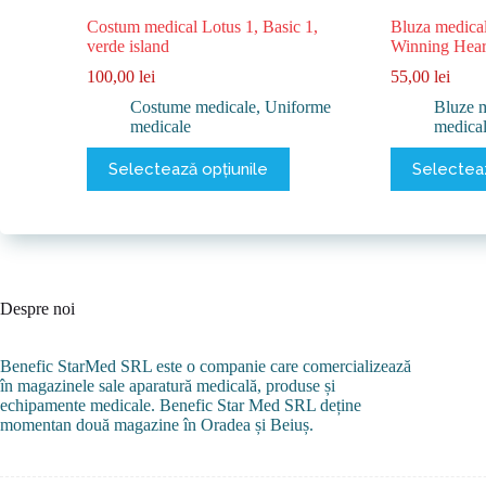
Costum medical Lotus 1, Basic 1,
Bluza medical
verde island
Winning Hear
100,00
lei
55,00
lei
Costume medicale
,
Uniforme
Bluze 
medicale
medica
Acest
Acest
Selectează opțiunile
Selecteaz
produs
produs
are
are
mai
mai
multe
multe
variații.
variații.
Opțiunile
Opțiunile
pot
pot
Despre noi
fi
fi
alese
alese
în
în
Benefic StarMed SRL este o companie care comercializează
pagina
pagina
în magazinele sale aparatură medicală, produse și
produsului.
produsului.
echipamente medicale. Benefic Star Med SRL deține
momentan două magazine în Oradea și Beiuș.