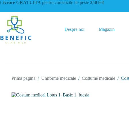
Sari
Livrare GRATUITA
pentru comenzile de peste
350 lei
!
la
conținut
Despre noi
Magazin
Prima pagină
/
Uniforme medicale
/
Costume medicale
/
Cost