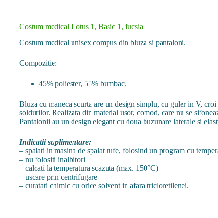
Costum medical Lotus 1, Basic 1, fucsia
Costum medical unisex compus din bluza si pantaloni.
Compozitie:
45% poliester, 55% bumbac.
Bluza cu maneca scurta are un design simplu, cu guler in V, croi d
soldurilor. Realizata din material usor, comod, care nu se sifoneaza
Pantalonii au un design elegant cu doua buzunare laterale si elasti
Indicatii suplimentare:
– spalati in masina de spalat rufe, folosind un program cu temp
– nu folositi inalbitori
– calcati la temperatura scazuta (max. 150°C)
– uscare prin centrifugare
– curatati chimic cu orice solvent in afara tricloretilenei.