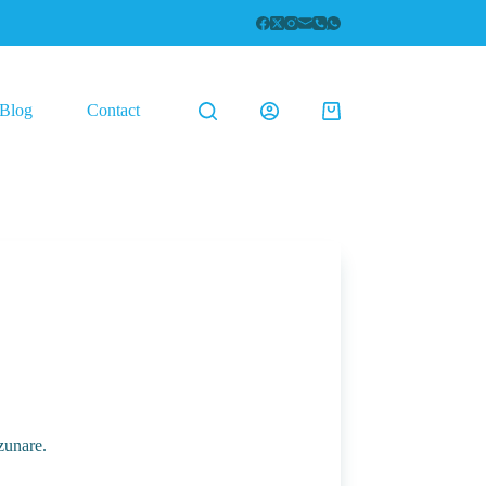
Blog
Contact
Coș
de
cumpărături
zunare.