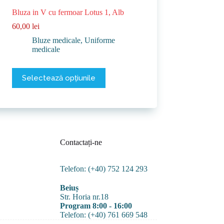
Bluza in V cu fermoar Lotus 1, Alb
60,00
lei
Bluze medicale
,
Uniforme
medicale
Acest
Selectează opțiunile
produs
are
mai
multe
variații.
Opțiunile
pot
Contactați-ne
fi
alese
în
Telefon: (+40) 752 124 293
pagina
produsului.
Beiuș
Str. Horia nr.18
Program 8:00 - 16:00
Telefon: (+40) 761 669 548