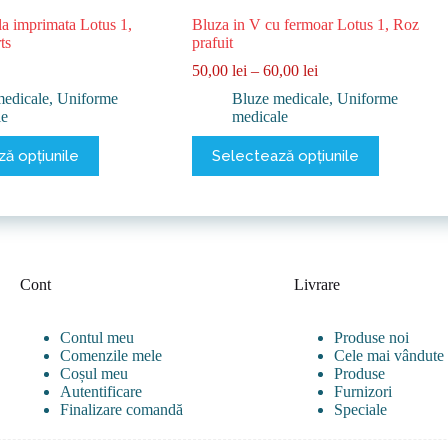
a imprimata Lotus 1,
Bluza in V cu fermoar Lotus 1, Roz
ts
prafuit
Interval
50,00
lei
–
60,00
lei
de
medicale
,
Uniforme
Bluze medicale
,
Uniforme
prețuri:
le
medicale
50,00 lei
până
Acest
ă opțiunile
Selectează opțiunile
la
produs
60,00 lei
are
mai
multe
variații.
Opțiunile
pot
Cont
Livrare
fi
alese
în
Contul meu
Produse noi
pagina
Comenzile mele
Cele mai vândute
produsului.
Coșul meu
Produse
Autentificare
Furnizori
Finalizare comandă
Speciale