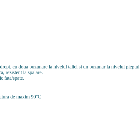
rept, cu doua buzunare la nivelul taliei si un buzunar la nivelul pieptu
, rezistent la spalare.
c fata/spate.
eratura de maxim 90°C