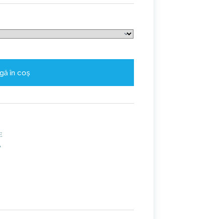
gă în coș
E
A