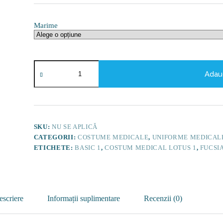
Marime
Cantitate
Costum
Adau
medical
Lotus
1,
Basic
1,
fucsia
SKU:
NU SE APLICĂ
CATEGORII:
COSTUME MEDICALE
,
UNIFORME MEDICAL
ETICHETE:
BASIC 1
,
COSTUM MEDICAL LOTUS 1
,
FUCSI
escriere
Informații suplimentare
Recenzii (0)