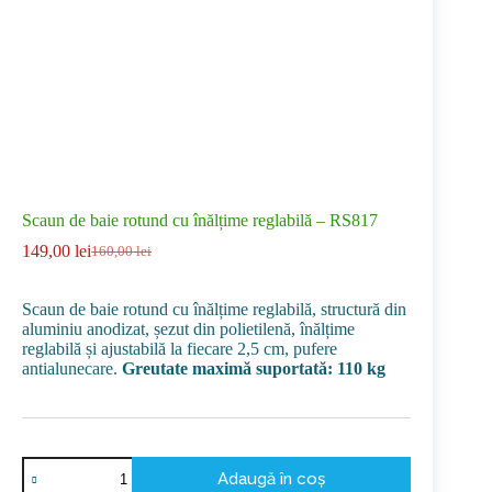
Scaun de baie rotund cu înălțime reglabilă – RS817
149,00
lei
160,00
lei
Prețul
Prețul
inițial
curent
a
este:
Scaun de baie rotund cu înălțime reglabilă, structură din
fost:
149,00 lei.
aluminiu anodizat, șezut din polietilenă, înălțime
160,00 lei.
reglabilă și ajustabilă la fiecare 2,5 cm, pufere
antialunecare.
Greutate maximă suportată: 110 kg
Cantitate
Adaugă în coș
Scaun