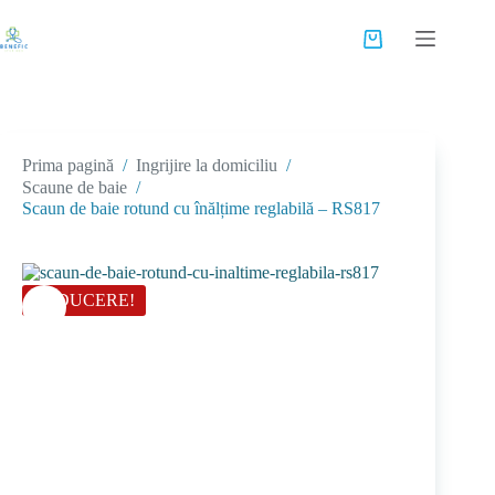
Sari
la
Coș
conținut
de
cumpărături
Prima pagină
/
Ingrijire la domiciliu
/
Scaune de baie
/
Scaun de baie rotund cu înălțime reglabilă – RS817
REDUCERE!