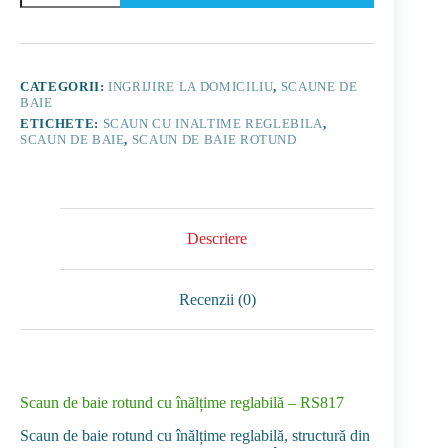
de
baie
rotund
cu
înălțime
CATEGORII:
INGRIJIRE LA DOMICILIU
,
SCAUNE DE
reglabilă
BAIE
-
ETICHETE:
SCAUN CU INALTIME REGLEBILA
,
RS817
SCAUN DE BAIE
,
SCAUN DE BAIE ROTUND
Descriere
Recenzii (0)
Scaun de baie rotund cu înălțime reglabilă – RS817
Scaun de baie rotund cu înălțime reglabilă, structură din