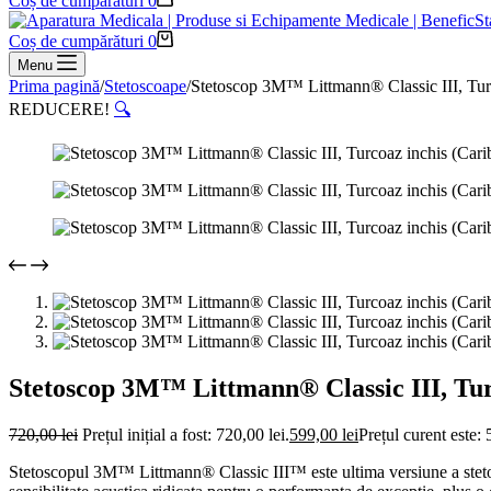
Coș de cumpărături
0
Coș de cumpărături
0
Menu
Prima pagină
/
Stetoscoape
/
Stetoscop 3M™ Littmann® Classic III, Tur
REDUCERE!
🔍
Stetoscop 3M™ Littmann® Classic III, Tu
720,00
lei
Prețul inițial a fost: 720,00 lei.
599,00
lei
Prețul curent este: 
Stetoscopul 3M™ Littmann® Classic III™ este ultima versiune a stetosc