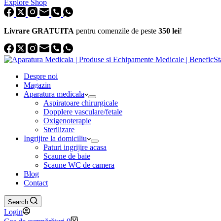
Explore Shop
Livrare GRATUITA
pentru comenzile de peste
350 lei
!
Despre noi
Magazin
Aparatura medicala
Aspiratoare chirurgicale
Dopplere vasculare/fetale
Oxigenoterapie
Sterilizare
Ingrijire la domiciliu
Paturi ingrijire acasa
Scaune de baie
Scaune WC de camera
Blog
Contact
Search
Login