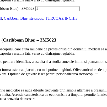
 capsula versatila fata-verso cu diafragme reglabile.
ribbean Blue) - 3M5623
II
,
Caribbean Blue
,
stetoscop
,
TURCOAZ INCHIS
s (Caribbean Blue) – 3M5623
opului care ajuta milioane de profesionisti din domeniul medical sa at
 capsula versatila fata-verso cu diafragme reglabile.
 pentru a identifica, a asculta si a studia sunetele inimii si plamanilor, 
-o forma estetica, placuta, cu mai putine unghiuri. Olive auriculare de ti
 ani. Optiune de gravare laser pentru personalizarea stetoscopului.
e medicilor sa auda diferite frecvente prin simpla alternare a presiunii
a inalta. Aceasta caracteristica de economisire a timpului permite furnizo
oaca senzatia de racoare.