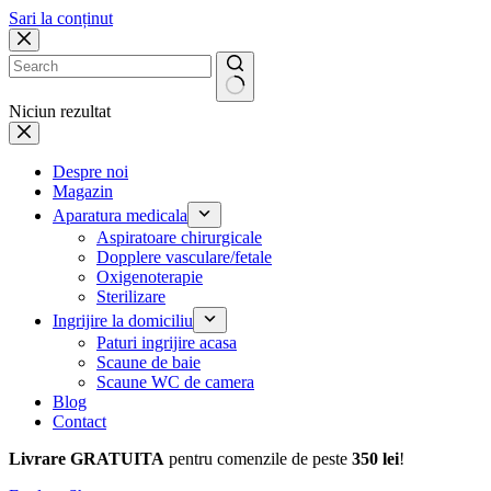
Sari la conținut
Niciun rezultat
Despre noi
Magazin
Aparatura medicala
Aspiratoare chirurgicale
Dopplere vasculare/fetale
Oxigenoterapie
Sterilizare
Ingrijire la domiciliu
Paturi ingrijire acasa
Scaune de baie
Scaune WC de camera
Blog
Contact
Livrare GRATUITA
pentru comenzile de peste
350 lei
!