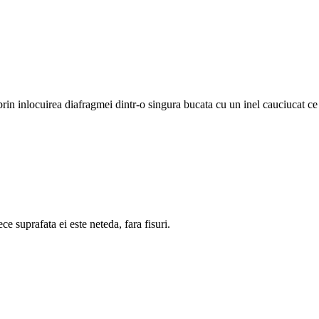
l, prin inlocuirea diafragmei dintr-o singura bucata cu un inel cauciucat 
e suprafata ei este neteda, fara fisuri.