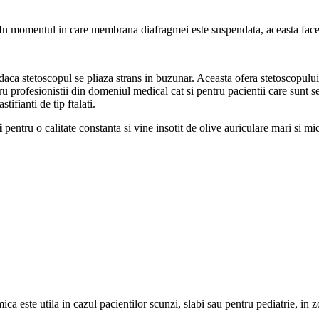
. In momentul in care membrana diafragmei este suspendata, aceasta face
 daca stetoscopul se pliaza strans in buzunar. Aceasta ofera stetoscopului o 
u profesionistii din domeniul medical cat si pentru pacientii care sunt se
ifianti de tip ftalati.
i
pentru o calitate constanta si vine insotit de olive auriculare mari si mic
 este utila in cazul pacientilor scunzi, slabi sau pentru pediatrie, in zo