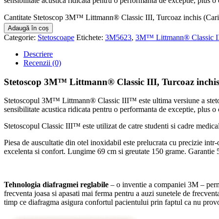
sensibilitate acustica ridicata pentru o performanta de exceptie, plus o
Cantitate Stetoscop 3M™ Littmann® Classic III, Turcoaz inchis (Ca
Adaugă în coș
Categorie:
Stetoscoape
Etichete:
3M5623
,
3M™ Littmann® Classic I
Descriere
Recenzii (0)
Stetoscop 3M™ Littmann® Classic III, Turcoaz inchi
Stetoscopul 3M™ Littmann® Classic III™ este ultima versiune a stetosc
sensibilitate acustica ridicata pentru o performanta de exceptie, plus o
Stetoscopul Classic III™ este utilizat de catre studenti si cadre medicale
Piesa de auscultatie din otel inoxidabil este prelucrata cu precizie intr
excelenta si confort. Lungime 69 cm si greutate 150 grame. Garantie 5
Tehnologia diafragmei reglabile
– o inventie a companiei 3M – permit
frecventa joasa si apasati mai ferma pentru a auzi sunetele de frecvent
timp ce diafragma asigura confortul pacientului prin faptul ca nu prov