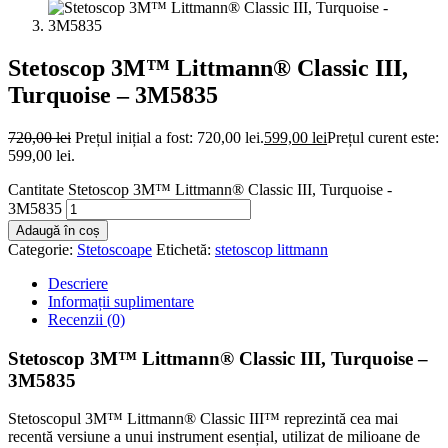
Stetoscop 3M™ Littmann® Classic III,
Turquoise – 3M5835
720,00
lei
Prețul inițial a fost: 720,00 lei.
599,00
lei
Prețul curent este:
599,00 lei.
Cantitate Stetoscop 3M™ Littmann® Classic III, Turquoise -
3M5835
Adaugă în coș
Categorie:
Stetoscoape
Etichetă:
stetoscop littmann
Descriere
Informații suplimentare
Recenzii (0)
Stetoscop 3M™ Littmann® Classic III, Turquoise –
3M5835
Stetoscopul 3M™ Littmann® Classic III™ reprezintă cea mai
recentă versiune a unui instrument esențial, utilizat de milioane de