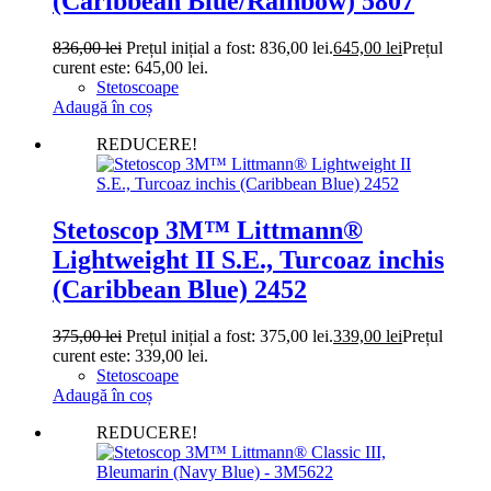
(Caribbean Blue/Rainbow) 5807
836,00
lei
Prețul inițial a fost: 836,00 lei.
645,00
lei
Prețul
curent este: 645,00 lei.
Stetoscoape
Adaugă în coș
REDUCERE!
Stetoscop 3M™ Littmann®
Lightweight II S.E., Turcoaz inchis
(Caribbean Blue) 2452
375,00
lei
Prețul inițial a fost: 375,00 lei.
339,00
lei
Prețul
curent este: 339,00 lei.
Stetoscoape
Adaugă în coș
REDUCERE!