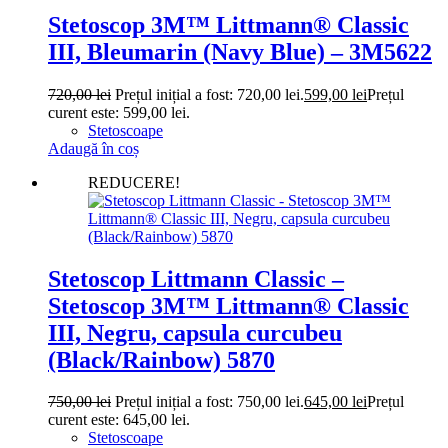
Stetoscop 3M™ Littmann® Classic
III, Bleumarin (Navy Blue) – 3M5622
720,00
lei
Prețul inițial a fost: 720,00 lei.
599,00
lei
Prețul
curent este: 599,00 lei.
Stetoscoape
Adaugă în coș
REDUCERE!
Stetoscop Littmann Classic –
Stetoscop 3M™ Littmann® Classic
III, Negru, capsula curcubeu
(Black/Rainbow) 5870
750,00
lei
Prețul inițial a fost: 750,00 lei.
645,00
lei
Prețul
curent este: 645,00 lei.
Stetoscoape