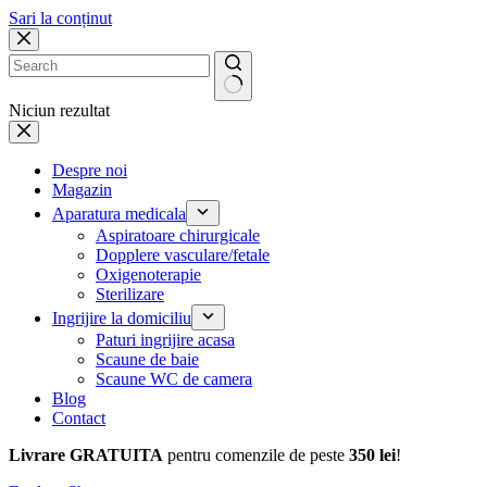
Sari la conținut
Niciun rezultat
Despre noi
Magazin
Aparatura medicala
Aspiratoare chirurgicale
Dopplere vasculare/fetale
Oxigenoterapie
Sterilizare
Ingrijire la domiciliu
Paturi ingrijire acasa
Scaune de baie
Scaune WC de camera
Blog
Contact
Livrare GRATUITA
pentru comenzile de peste
350 lei
!