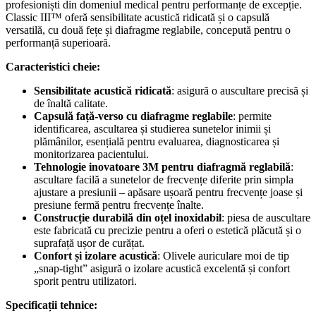
profesioniști din domeniul medical pentru performanțe de excepție.
Classic III™ oferă sensibilitate acustică ridicată și o capsulă
versatilă, cu două fețe și diafragme reglabile, concepută pentru o
performanță superioară.
Caracteristici cheie:
Sensibilitate acustică ridicată
: asigură o auscultare precisă și
de înaltă calitate.
Capsulă față-verso cu diafragme reglabile
: permite
identificarea, ascultarea și studierea sunetelor inimii și
plămânilor, esențială pentru evaluarea, diagnosticarea și
monitorizarea pacientului.
Tehnologie inovatoare 3M pentru diafragmă reglabilă
:
ascultare facilă a sunetelor de frecvențe diferite prin simpla
ajustare a presiunii – apăsare ușoară pentru frecvențe joase și
presiune fermă pentru frecvențe înalte.
Construcție durabilă din oțel inoxidabil
: piesa de auscultare
este fabricată cu precizie pentru a oferi o estetică plăcută și o
suprafață ușor de curățat.
Confort și izolare acustică
: Olivele auriculare moi de tip
„snap-tight” asigură o izolare acustică excelentă și confort
sporit pentru utilizatori.
Specificații tehnice: