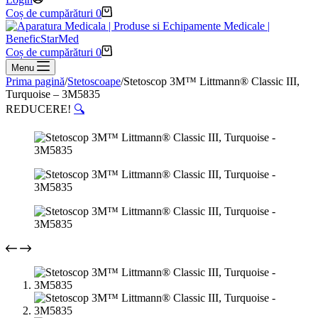
Coș de cumpărături
0
Coș de cumpărături
0
Menu
Prima pagină
/
Stetoscoape
/
Stetoscop 3M™ Littmann® Classic III,
Turquoise – 3M5835
REDUCERE!
🔍