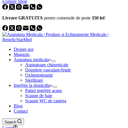
Explore Shop
Livrare GRATUITA
pentru comenzile de peste
350 lei
!
Despre noi
Magazin
Aparatura medicala
Aspiratoare chirurgicale
Dopplere vasculare/fetale
Oxigenoterapie
Sterilizare
Ingrijire la domiciliu
Paturi ingrijire acasa
Scaune de baie
Scaune WC de camera
Blog
Contact
Search
Login