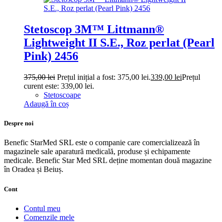
Stetoscop 3M™ Littmann®
Lightweight II S.E., Roz perlat (Pearl
Pink) 2456
375,00
lei
Prețul inițial a fost: 375,00 lei.
339,00
lei
Prețul
curent este: 339,00 lei.
Stetoscoape
Adaugă în coș
Despre noi
Benefic StarMed SRL este o companie care comercializează în
magazinele sale aparatură medicală, produse și echipamente
medicale. Benefic Star Med SRL deține momentan două magazine
în Oradea și Beiuș.
Cont
Contul meu
Comenzile mele