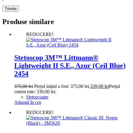
Trimite
Produse similare
REDUCERE!
Stetoscop 3M™ Littmann®
Lightweight II S.E., Azur (Ceil Blue)
2454
375,00
lei
Prețul inițial a fost: 375,00 lei.
339,00
lei
Prețul
curent este: 339,00 lei.
Stetoscoape
Adaugă în coș
REDUCERE!