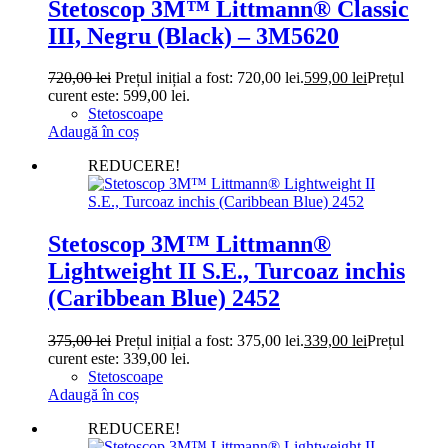
Stetoscop 3M™ Littmann® Classic
III, Negru (Black) – 3M5620
720,00
lei
Prețul inițial a fost: 720,00 lei.
599,00
lei
Prețul
curent este: 599,00 lei.
Stetoscoape
Adaugă în coș
REDUCERE!
Stetoscop 3M™ Littmann®
Lightweight II S.E., Turcoaz inchis
(Caribbean Blue) 2452
375,00
lei
Prețul inițial a fost: 375,00 lei.
339,00
lei
Prețul
curent este: 339,00 lei.
Stetoscoape
Adaugă în coș
REDUCERE!