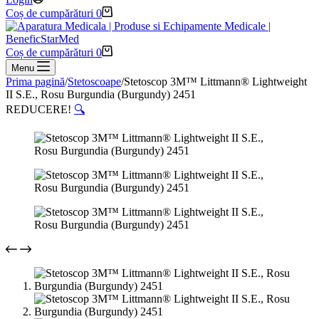
Coș de cumpărături
0
Coș de cumpărături
0
Menu
Prima pagină
/
Stetoscoape
/
Stetoscop 3M™ Littmann® Lightweight
II S.E., Rosu Burgundia (Burgundy) 2451
REDUCERE!
🔍