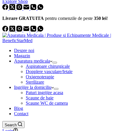
Explore Shop
Livrare GRATUITA
pentru comenzile de peste
350 lei
!
Despre noi
Magazin
Aparatura medicala
Aspiratoare chirurgicale
Dopplere vasculare/fetale
Oxigenoterapie
Sterilizare
Ingrijire la domiciliu
Paturi ingrijire acasa
Scaune de baie
Scaune WC de camera
Blog
Contact
Search
Login