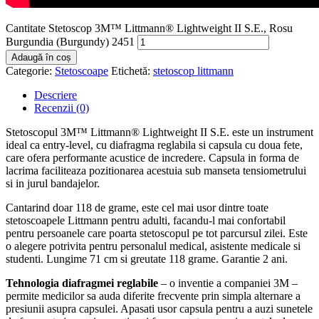
Cantitate Stetoscop 3M™ Littmann® Lightweight II S.E., Rosu
Burgundia (Burgundy) 2451
Adaugă în coș
Categorie:
Stetoscoape
Etichetă:
stetoscop littmann
Descriere
Recenzii (0)
Stetoscopul 3M™ Littmann® Lightweight II S.E. este un instrument
ideal ca entry-level, cu diafragma reglabila si capsula cu doua fete,
care ofera performante acustice de incredere. Capsula in forma de
lacrima faciliteaza pozitionarea acestuia sub manseta tensiometrului
si in jurul bandajelor.
Cantarind doar 118 de grame, este cel mai usor dintre toate
stetoscoapele Littmann pentru adulti, facandu-l mai confortabil
pentru persoanele care poarta stetoscopul pe tot parcursul zilei. Este
o alegere potrivita pentru personalul medical, asistente medicale si
studenti. Lungime 71 cm si greutate 118 grame. Garantie 2 ani.
Tehnologia diafragmei reglabile
– o inventie a companiei 3M –
permite medicilor sa auda diferite frecvente prin simpla alternare a
presiunii asupra capsulei. Apasati usor capsula pentru a auzi sunetele