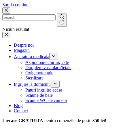
Sari la conținut
Niciun rezultat
Despre noi
Magazin
Aparatura medicala
Aspiratoare chirurgicale
Dopplere vasculare/fetale
Oxigenoterapie
Sterilizare
Ingrijire la domiciliu
Paturi ingrijire acasa
Scaune de baie
Scaune WC de camera
Blog
Contact
Livrare GRATUITA
pentru comenzile de peste
350 lei
!