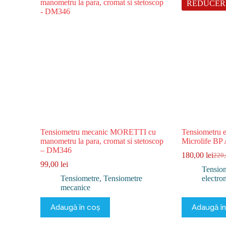
REDUCER
Tensiometru mecanic MORETTI cu
Tensiometru e
manometru la para, cromat si stetoscop
Microlife BP 
– DM346
180,00
lei
220
Preț
Preț
99,00
lei
iniția
cure
Tensio
a
este:
Tensiometre
,
Tensiometre
electro
fost:
180,0
mecanice
220,0
Adaugă în coș
Adaugă în