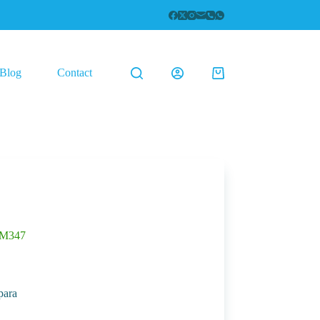
Blog
Contact
Coș
de
cumpărături
DM347
para