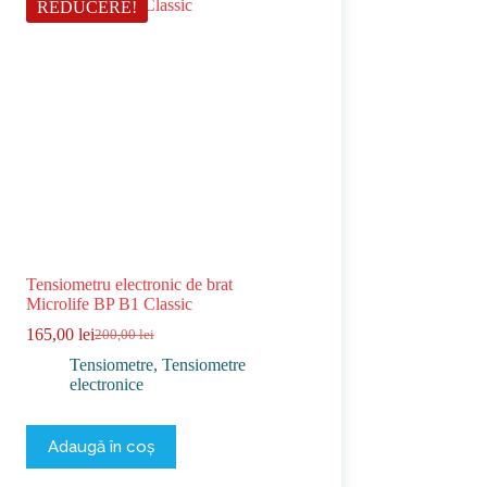
REDUCERE!
Tensiometru electronic de brat
Microlife BP B1 Classic
165,00
lei
200,00
lei
Prețul
Prețul
inițial
curent
Tensiometre
,
Tensiometre
a
este:
electronice
fost:
165,00 lei.
200,00 lei.
Adaugă în coș