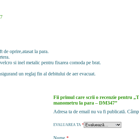
47
 de oprire,atasat la para.
rtera.
velcro si inel metalic pentru fixarea comoda pe brat.
sigurand un reglaj fin al debitului de aer evacuat.
Fii primul care scrii o recenzie pentr
manometru la para – DM347”
Adresa ta de email nu va fi publicată.
Câmpu
EVALUAREA TA
*
Nume
*