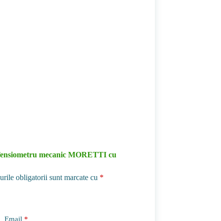
u „Tensiometru mecanic MORETTI cu
rile obligatorii sunt marcate cu
*
Email
*