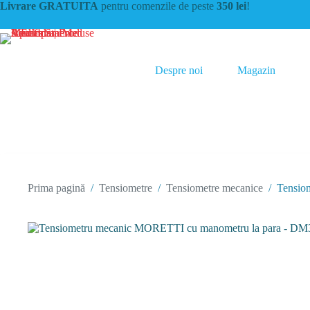
Sari
Livrare GRATUITA
pentru comenzile de peste
350 lei
!
la
conținut
Despre noi
Magazin
Prima pagină
/
Tensiometre
/
Tensiometre mecanice
/
Tensio