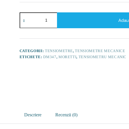
Cantitate
Tensiometru
Adau
mecanic
MORETTI
cu
manometru
la
para
CATEGORII:
TENSIOMETRE
,
TENSIOMETRE MECANICE
-
ETICHETE:
DM347
,
MORETTI
,
TENSIOMETRU MECANIC
DM347
Descriere
Recenzii (0)