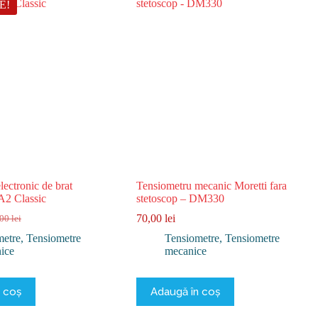
E!
lectronic de brat
Tensiometru mecanic Moretti fara
A2 Classic
stetoscop – DM330
70,00
lei
,00
lei
ul
ul
l
nt
metre
,
Tensiometre
Tensiometre
,
Tensiometre
nice
mecanice
0 lei.
0 lei.
 coș
Adaugă în coș