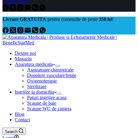
Explore Shop
Livrare GRATUITA
pentru comenzile de peste
350 lei
!
Despre noi
Magazin
Aparatura medicala
Aspiratoare chirurgicale
Dopplere vasculare/fetale
Oxigenoterapie
Sterilizare
Ingrijire la domiciliu
Paturi ingrijire acasa
Scaune de baie
Scaune WC de camera
Blog
Contact
Search
Login