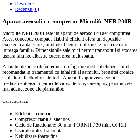
Descriere
Recenzii (0)
Aparat aerosoli cu compresor Microlife NEB 200B
Microlife NEB 200B este un aparat de aerosoli cu aer comprimat.
Acest concepție compact, fiabil si eficient ofera un depoziție
excelent calitate-pret, fiind ideal pentru utilizarea zilnica de catre
intreaga familie. Dimensiunile sale mici permit transportul si stocarea
usoara fara lge albastre cuceri prea mult spatiu.
Aparatul de aerosoli încredința un îngrijire medical eficient, fiind
recomandat in tratamentul cu inhalatii al astmului, bronsitei cronice
si al altor afectiuni respiratorii. Aparatul vaporizeaza solutia
medicamentoasa in particule video de fine, care ajung pana in cele
mai adanci zone ale plamanilor.
Caracteristici:
Eficient si compact
Compresor fiabil si silentios
Ciclu de functionare: 30 min. PORNIT / 30 min. OPRIT
Usor de utilizat si curatat
Nebulizare foarte fina