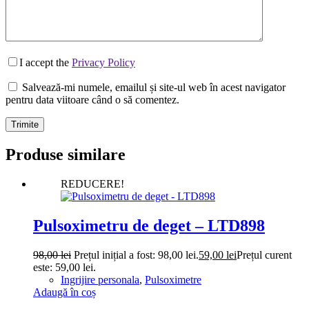
I accept the
Privacy Policy
Salvează-mi numele, emailul și site-ul web în acest navigator
pentru data viitoare când o să comentez.
Trimite
Produse similare
REDUCERE!
Pulsoximetru de deget – LTD898
98,00
lei
Prețul inițial a fost: 98,00 lei.
59,00
lei
Prețul curent
este: 59,00 lei.
Ingrijire personala
,
Pulsoximetre
Adaugă în coș