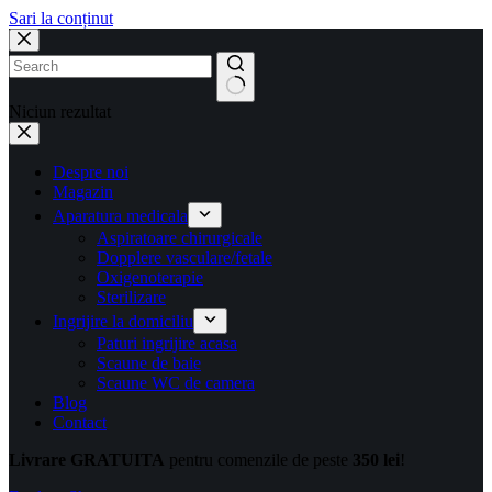
Sari la conținut
Niciun rezultat
Despre noi
Magazin
Aparatura medicala
Aspiratoare chirurgicale
Dopplere vasculare/fetale
Oxigenoterapie
Sterilizare
Ingrijire la domiciliu
Paturi ingrijire acasa
Scaune de baie
Scaune WC de camera
Blog
Contact
Livrare GRATUITA
pentru comenzile de peste
350 lei
!