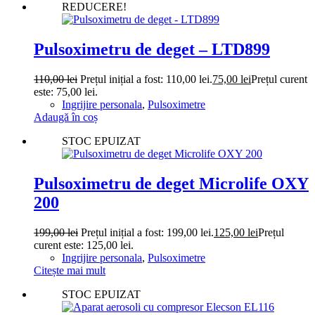
REDUCERE!
Pulsoximetru de deget – LTD899
110,00
lei
Prețul inițial a fost: 110,00 lei.
75,00
lei
Prețul curent
este: 75,00 lei.
Ingrijire personala
,
Pulsoximetre
Adaugă în coș
STOC EPUIZAT
Pulsoximetru de deget Microlife OXY
200
199,00
lei
Prețul inițial a fost: 199,00 lei.
125,00
lei
Prețul
curent este: 125,00 lei.
Ingrijire personala
,
Pulsoximetre
Citește mai mult
STOC EPUIZAT