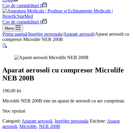
Coș de cumpărături
0
Coș de cumpărături
0
Menu
Prima pagină
/
Ingrijire personala
/
Aparate aerosoli
/
Aparat aerosoli cu
compresor Microlife NEB 200B
🔍
Aparat aerosoli cu compresor Microlife
NEB 200B
190,00
lei
Microlife NEB 200B este un aparat de aerosoli cu aer comprimat.
Stoc epuizat
Categorii:
Aparate aerosoli
,
Ingrijire personala
Etichete:
Aparat
aerosoli
,
Microlife
,
NEB 200B