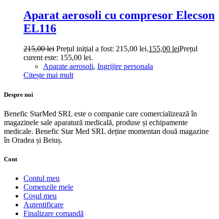
Aparat aerosoli cu compresor Elecson
EL116
215,00
lei
Prețul inițial a fost: 215,00 lei.
155,00
lei
Prețul
curent este: 155,00 lei.
Aparate aerosoli
,
Ingrijire personala
Citește mai mult
Despre noi
Benefic StarMed SRL este o companie care comercializează în
magazinele sale aparatură medicală, produse și echipamente
medicale. Benefic Star Med SRL deține momentan două magazine
în Oradea și Beiuș.
Cont
Contul meu
Comenzile mele
Coșul meu
Autentificare
Finalizare comandă