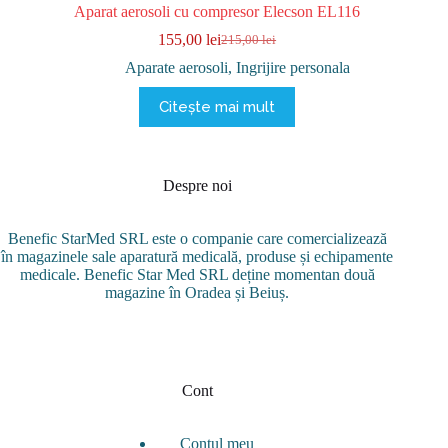
Aparat aerosoli cu compresor Elecson EL116
155,00
lei
215,00
lei
Prețul
Prețul
inițial
curent
Aparate aerosoli
,
Ingrijire personala
a
este:
fost:
155,00 lei.
Citește mai mult
215,00 lei.
Despre noi
Benefic StarMed SRL este o companie care comercializează
în magazinele sale aparatură medicală, produse și echipamente
medicale. Benefic Star Med SRL deține momentan două
magazine în Oradea și Beiuș.
Cont
Contul meu