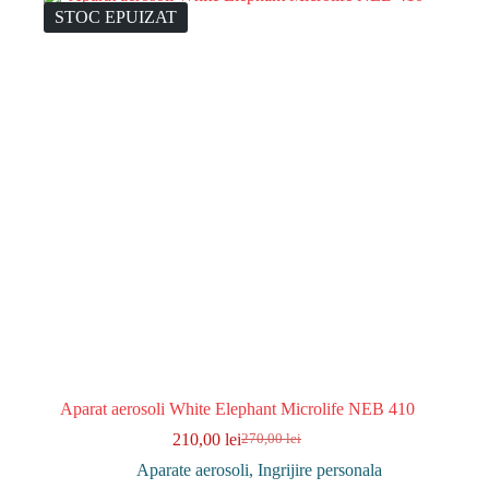
STOC EPUIZAT
Aparat aerosoli White Elephant Microlife NEB 410
210,00
lei
270,00
lei
Prețul
Prețul
inițial
curent
Aparate aerosoli
,
Ingrijire personala
a
este: