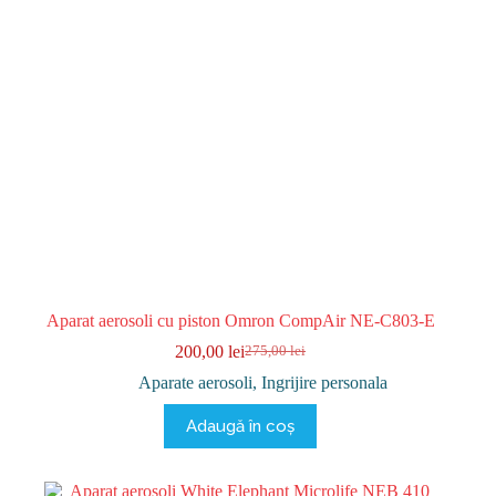
Aparat aerosoli cu piston Omron CompAir NE-C803-E
200,00
lei
275,00
lei
Prețul
Prețul
inițial
curent
Aparate aerosoli
,
Ingrijire personala
a
este:
fost:
200,00 lei.
Adaugă în coș
275,00 lei.