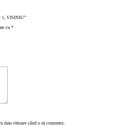
ic 1, VISINIU”
ate cu
*
ru data viitoare când o să comentez.