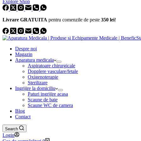
Explore Shop
Livrare GRATUITA
pentru comenzile de peste
350 lei
!
Despre noi
Magazin
Aparatura medicala
Aspiratoare chirurgicale
Dopplere vasculare/fetale
Oxigenoterapie
Sterilizare
Ingrijire la domiciliu
Paturi ingrijire acasa
Scaune de baie
Scaune WC de camera
Blog
Contact
Search
Login