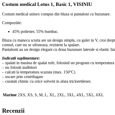
Costum medical Lotus 1, Basic 1, VISINIU
Costum medical unisex compus din bluza si pantaloni cu buzunare.
Compozitie:
45% poliester, 55% bumbac.
Bluza cu maneca scurta are un design simplu, cu guler in V, croi drept, 
comod, care nu se sifoneaza, rezistent la spalare.
Pantalonii au un design elegant cu doua buzunare laterale si elastic fat
Indicatii suplimentare:
– spalati in masina de spalat rufe, folosind un program cu temperatu
– nu folositi inalbitori
– calcati la temperatura scazuta (max. 150°C)
– uscare prin centrifugare
– curatati chimic cu orice solvent in afara tricloretilenei.
Marime
2XS, XS, S, M, L, XL, 2XL, 3XL, 4XL, 5XL, 6XL
Recenzii