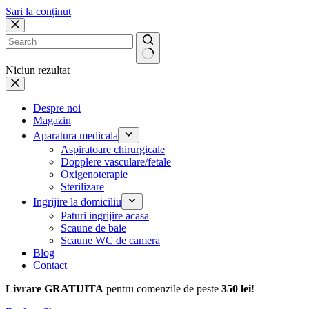
Sari la conținut
Niciun rezultat
Despre noi
Magazin
Aparatura medicala
Aspiratoare chirurgicale
Dopplere vasculare/fetale
Oxigenoterapie
Sterilizare
Ingrijire la domiciliu
Paturi ingrijire acasa
Scaune de baie
Scaune WC de camera
Blog
Contact
Livrare GRATUITA
pentru comenzile de peste
350 lei
!