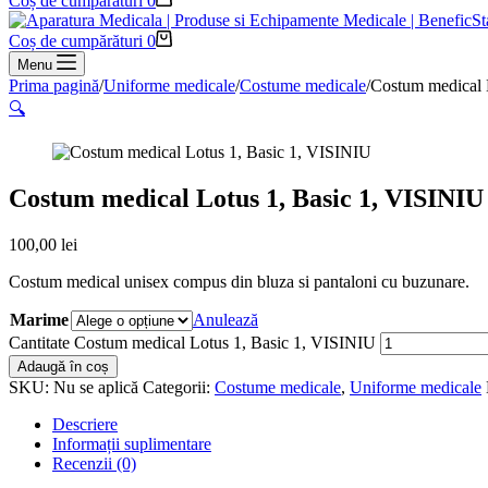
Coș de cumpărături
0
Coș de cumpărături
0
Menu
Prima pagină
/
Uniforme medicale
/
Costume medicale
/
Costum medical 
🔍
Costum medical Lotus 1, Basic 1, VISINIU
100,00
lei
Costum medical unisex compus din bluza si pantaloni cu buzunare.
Marime
Anulează
Cantitate Costum medical Lotus 1, Basic 1, VISINIU
Adaugă în coș
SKU:
Nu se aplică
Categorii:
Costume medicale
,
Uniforme medicale
Descriere
Informații suplimentare
Recenzii (0)