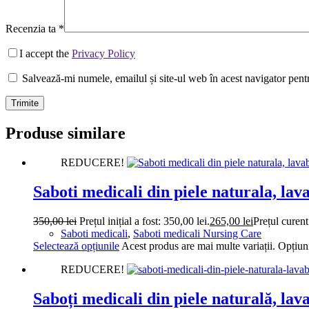
Recenzia ta
*
I accept the
Privacy Policy
Salvează-mi numele, emailul și site-ul web în acest navigator pent
Trimite
Produse similare
REDUCERE!
Saboti medicali din piele naturala, la
350,00
lei
Prețul inițial a fost: 350,00 lei.
265,00
lei
Prețul curent
Saboti medicali
,
Saboti medicali Nursing Care
Selectează opțiunile
Acest produs are mai multe variații. Opțiuni
REDUCERE!
Saboți medicali din piele naturală, la