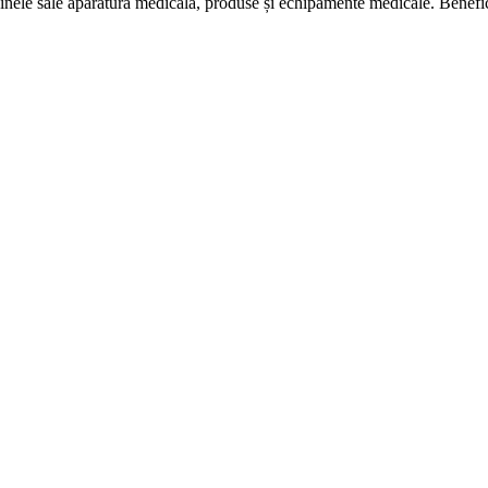
nele sale aparatură medicală, produse și echipamente medicale. Bene