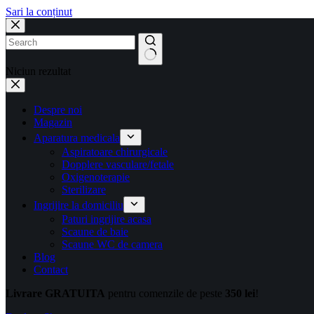
Sari la conținut
Niciun rezultat
Despre noi
Magazin
Aparatura medicala
Aspiratoare chirurgicale
Dopplere vasculare/fetale
Oxigenoterapie
Sterilizare
Ingrijire la domiciliu
Paturi ingrijire acasa
Scaune de baie
Scaune WC de camera
Blog
Contact
Livrare GRATUITA
pentru comenzile de peste
350 lei
!