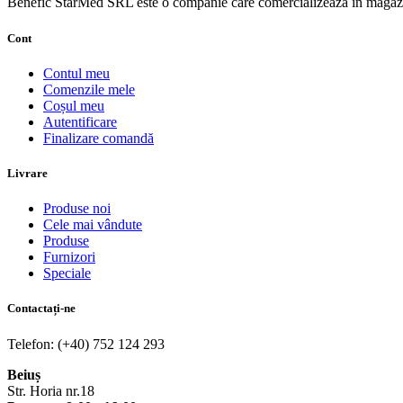
Benefic StarMed SRL este o companie care comercializează în magazi
Cont
Contul meu
Comenzile mele
Coșul meu
Autentificare
Finalizare comandă
Livrare
Produse noi
Cele mai vândute
Produse
Furnizori
Speciale
Contactați-ne
Telefon: (+40) 752 124 293
Beiuș
Str. Horia nr.18