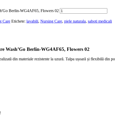
 Wash'Go Berlin-WG4AF65, Flowers 02
ng Care
Etichete:
lavabili
,
Nursing Care
,
piele naturala
,
saboti medicali
ngcare Wash’Go Berlin-WG4AF65, Flowers 02
izată din materiale rezistente la uzură. Talpa ușoară și flexibilă din po
!