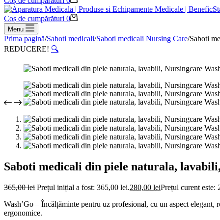
Coș de cumpărături
0
Coș de cumpărături
0
Menu
Prima pagină
/
Saboti medicali
/
Saboti medicali Nursing Care
/
Saboti me
REDUCERE!
🔍
Saboti medicali din piele naturala, lava
365,00
lei
Prețul inițial a fost: 365,00 lei.
280,00
lei
Prețul curent este: 
Wash’Go – Încălțăminte pentru uz profesional, cu un aspect elegant, real
ergonomice.