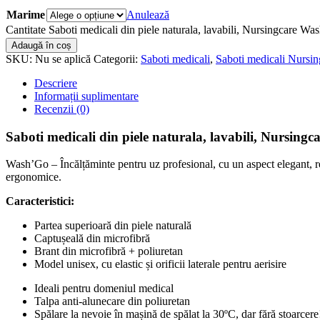
Marime
Anulează
Cantitate Saboti medicali din piele naturala, lavabili, Nursingcare
Adaugă în coș
SKU:
Nu se aplică
Categorii:
Saboti medicali
,
Saboti medicali Nursi
Descriere
Informații suplimentare
Recenzii (0)
Saboti medicali din piele naturala, lavabili, Nursi
Wash’Go – Încălțăminte pentru uz profesional, cu un aspect elegant, real
ergonomice.
Caracteristici:
Partea superioară din piele naturală
Captușeală din microfibră
Brant din microfibră + poliuretan
Model unisex, cu elastic și orificii laterale pentru aerisire
Ideali pentru domeniul medical
Talpa anti-alunecare din poliuretan
Spălare la nevoie în mașină de spălat la 30ºC, dar fără stoarcere