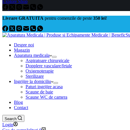
Explore Shop
Livrare GRATUITA
pentru comenzile de peste
350 lei
!
Despre noi
Magazin
Aparatura medicala
Aspiratoare chirurgicale
Dopplere vasculare/fetale
Oxigenoterapie
Sterilizare
Ingrijire la domiciliu
Paturi ingrijire acasa
Scaune de baie
Scaune WC de camera
Blog
Contact
Search
Login