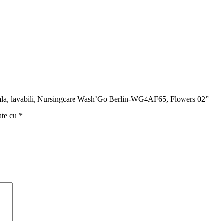
aturala, lavabili, Nursingcare Wash’Go Berlin-WG4AF65, Flowers 02”
ate cu
*