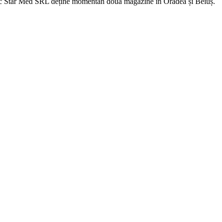
fic Star Med SRL deține momentan două magazine în Oradea și Beiuș.