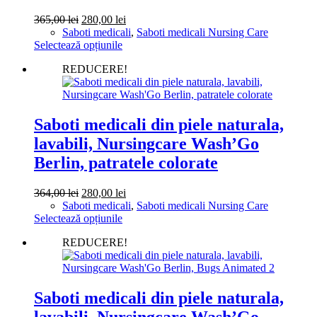
pagina
Prețul
Prețul
365,00
lei
280,00
lei
produsului.
inițial
curent
Saboti medicali
,
Saboti medicali Nursing Care
a
Acest
este:
Selectează opțiunile
fost:
produs
280,00 lei.
REDUCERE!
365,00 lei.
are
mai
multe
variații.
Opțiunile
Saboti medicali din piele naturala,
pot
lavabili, Nursingcare Wash’Go
fi
alese
Berlin, patratele colorate
în
pagina
Prețul
Prețul
364,00
lei
280,00
lei
produsului.
inițial
curent
Saboti medicali
,
Saboti medicali Nursing Care
a
Acest
este:
Selectează opțiunile
fost:
produs
280,00 lei.
REDUCERE!
364,00 lei.
are
mai
multe
variații.
Opțiunile
Saboti medicali din piele naturala,
pot
lavabili, Nursingcare Wash’Go