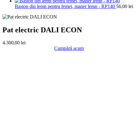
inițial
curent
350,00 lei.
a
este:
Baston din lemn pentru femei, maner lemn - RP140
56,00
lei
fost:
159,00 lei.
180,00 lei.
Pat electric DALI ECON
4.300,00
lei
Cumpără acum