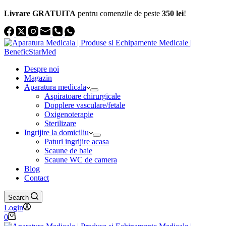
Livrare GRATUITA
pentru comenzile de peste
350 lei
!
Despre noi
Magazin
Aparatura medicala
Aspiratoare chirurgicale
Dopplere vasculare/fetale
Oxigenoterapie
Sterilizare
Ingrijire la domiciliu
Paturi ingrijire acasa
Scaune de baie
Scaune WC de camera
Blog
Contact
Search
Login
Coș
0
de