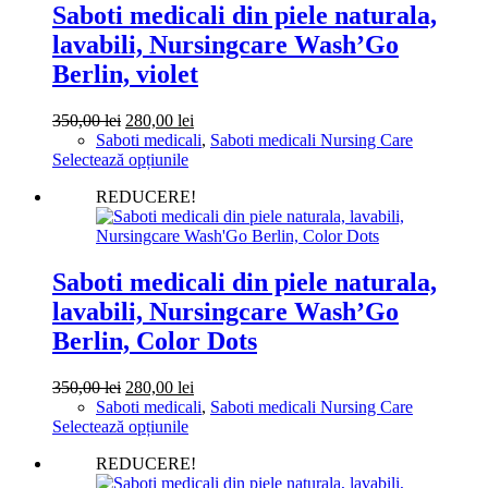
Opțiunile
Saboti medicali din piele naturala,
pot
lavabili, Nursingcare Wash’Go
fi
alese
Berlin, violet
în
pagina
Prețul
Prețul
350,00
lei
280,00
lei
produsului.
inițial
curent
Saboti medicali
,
Saboti medicali Nursing Care
a
Acest
este:
Selectează opțiunile
fost:
produs
280,00 lei.
REDUCERE!
350,00 lei.
are
mai
multe
variații.
Opțiunile
Saboti medicali din piele naturala,
pot
lavabili, Nursingcare Wash’Go
fi
alese
Berlin, Color Dots
în
pagina
Prețul
Prețul
350,00
lei
280,00
lei
produsului.
inițial
curent
Saboti medicali
,
Saboti medicali Nursing Care
a
Acest
este:
Selectează opțiunile
fost:
produs
280,00 lei.
REDUCERE!
350,00 lei.
are
mai