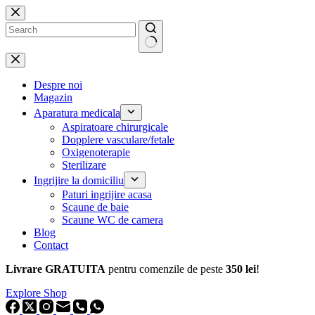
Sari
la
conținut
Niciun
rezultat
Despre noi
Magazin
Aparatura medicala
Aspiratoare chirurgicale
Dopplere vasculare/fetale
Oxigenoterapie
Sterilizare
Ingrijire la domiciliu
Paturi ingrijire acasa
Scaune de baie
Scaune WC de camera
Blog
Contact
Livrare GRATUITA
pentru comenzile de peste
350 lei
!
Explore Shop