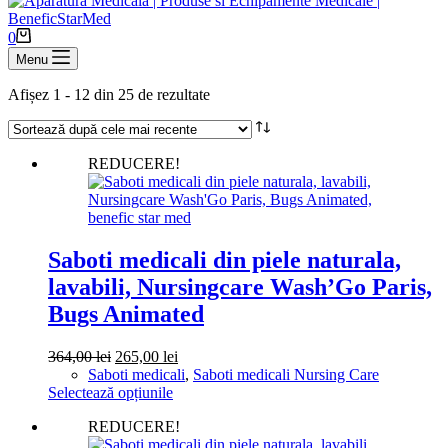
cumpărături
Coș
0
de
Menu
cumpărături
Sortat
Afișez 1 - 12 din 25 de rezultate
după
cele
mai
REDUCERE!
recente
Saboti medicali din piele naturala,
lavabili, Nursingcare Wash’Go Paris,
Bugs Animated
Prețul
Prețul
364,00
lei
265,00
lei
inițial
curent
Saboti medicali
,
Saboti medicali Nursing Care
a
Acest
este:
Selectează opțiunile
fost:
produs
265,00 lei.
REDUCERE!
364,00 lei.
are
mai