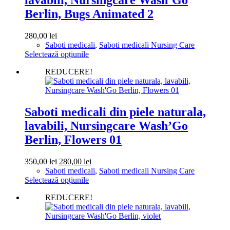
fi
alese
Berlin, Bugs Animated 2
în
pagina
280,00
lei
produsului.
Saboti medicali
,
Saboti medicali Nursing Care
Acest
Selectează opțiunile
produs
REDUCERE!
are
mai
multe
variații.
Opțiunile
Saboti medicali din piele naturala,
pot
lavabili, Nursingcare Wash’Go
fi
alese
Berlin, Flowers 01
în
pagina
Prețul
Prețul
350,00
lei
280,00
lei
produsului.
inițial
curent
Saboti medicali
,
Saboti medicali Nursing Care
a
Acest
este:
Selectează opțiunile
fost:
produs
280,00 lei.
REDUCERE!
350,00 lei.
are
mai
multe
variații.