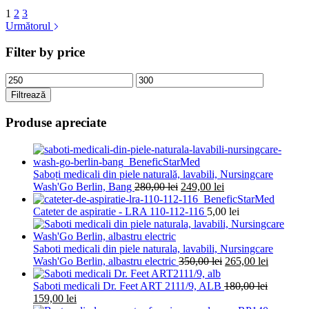
fost:
produs
280,00 lei.
1
2
3
350,00 lei.
are
Următorul
mai
multe
Filter by price
variații.
Opțiunile
pot
Preț
Preț
fi
minim
maxim
Filtrează
alese
în
Produse apreciate
pagina
produsului.
Saboți medicali din piele naturală, lavabili, Nursingcare
Prețul
Prețul
Wash'Go Berlin, Bang
280,00
lei
249,00
lei
inițial
curent
a
este:
Cateter de aspiratie - LRA 110-112-116
5,00
lei
fost:
249,00 lei.
280,00 lei.
Saboti medicali din piele naturala, lavabili, Nursingcare
Prețul
Prețul
Wash'Go Berlin, albastru electric
350,00
lei
265,00
lei
inițial
curent
a
este:
Saboti medicali Dr. Feet ART 2111/9, ALB
180,00
lei
Prețul
Prețul
fost:
265,00 le
159,00
lei