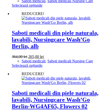
inițial
curent
Saboti medicali
,
Saboti medicali Nursing Care
a
Acest
este:
Selectează opțiunile
fost:
produs
298,00 lei.
REDUCERE!
385,00 lei.
are
mai
multe
variații.
Opțiunile
Saboti medicali din piele naturala,
pot
lavabili, Nursingcare Wash’Go
fi
alese
Berlin, alb
în
pagina
Prețul
Prețul
364,00
lei
265,00
lei
produsului.
inițial
curent
Saboti medicali
,
Saboti medicali Nursing Care
a
Acest
este:
Selectează opțiunile
fost:
produs
265,00 lei.
REDUCERE!
364,00 lei.
are
mai
multe
variații.
Opțiunile
Saboti medicali din piele naturala,
pot
lavabili, Nursingcare Wash’Go
fi
alese
Berlin-WG4AF65, Flowers 02
în