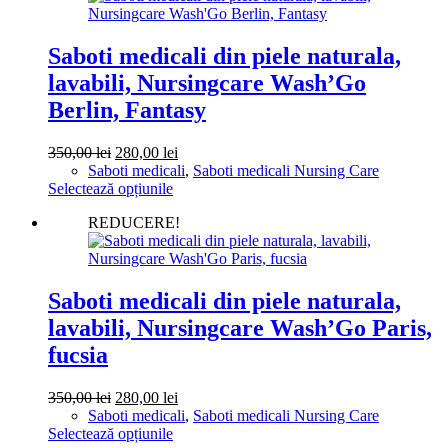
multe
variații.
Opțiunile
Saboti medicali din piele naturala,
pot
lavabili, Nursingcare Wash’Go
fi
alese
Berlin, Fantasy
în
pagina
Prețul
Prețul
350,00
lei
280,00
lei
produsului.
inițial
curent
Saboti medicali
,
Saboti medicali Nursing Care
a
Acest
este:
Selectează opțiunile
fost:
produs
280,00 lei.
REDUCERE!
350,00 lei.
are
mai
multe
variații.
Opțiunile
Saboti medicali din piele naturala,
pot
lavabili, Nursingcare Wash’Go Paris,
fi
alese
fucsia
în
pagina
Prețul
Prețul
350,00
lei
280,00
lei
produsului.
inițial
curent
Saboti medicali
,
Saboti medicali Nursing Care
a
Acest
este:
Selectează opțiunile