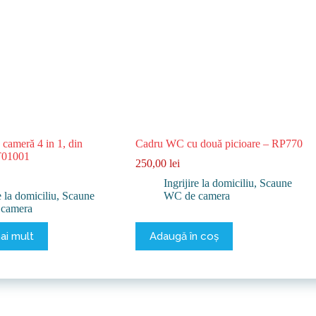
cameră 4 in 1, din
Cadru WC cu două picioare – RP770
T01001
250,00
lei
Ingrijire la domiciliu
,
Scaune
e la domiciliu
,
Scaune
WC de camera
camera
ai mult
Adaugă în coș