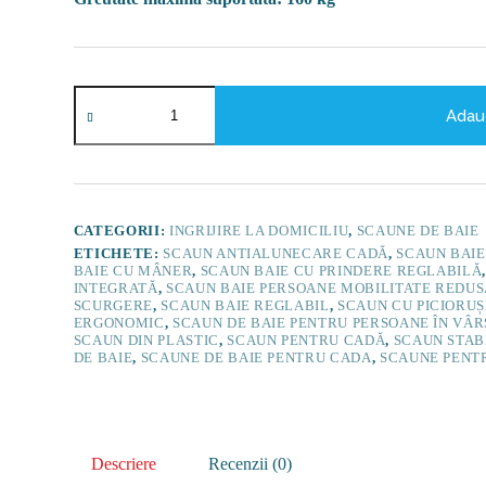
Cantitate
Scaun
Adau
baie
pentru
cadă,
cu
lungime
ajustabilă
CATEGORII:
INGRIJIRE LA DOMICILIU
,
SCAUNE DE BAIE
și
ETICHETE:
SCAUN ANTIALUNECARE CADĂ
,
SCAUN BAIE
mâner
BAIE CU MÂNER
,
SCAUN BAIE CU PRINDERE REGLABILĂ
-
INTEGRATĂ
,
SCAUN BAIE PERSOANE MOBILITATE REDUS
RS810
SCURGERE
,
SCAUN BAIE REGLABIL
,
SCAUN CU PICIORU
ERGONOMIC
,
SCAUN DE BAIE PENTRU PERSOANE ÎN VÂ
SCAUN DIN PLASTIC
,
SCAUN PENTRU CADĂ
,
SCAUN STAB
DE BAIE
,
SCAUNE DE BAIE PENTRU CADA
,
SCAUNE PENT
Descriere
Recenzii (0)