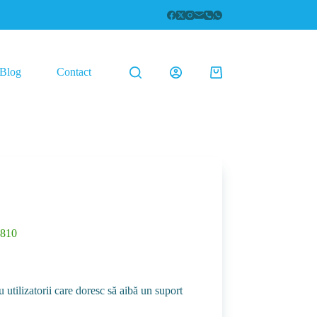
Blog
Contact
Coș
de
cumpărături
S810
 utilizatorii care doresc să aibă un suport