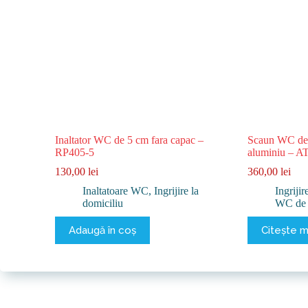
Inaltator WC de 5 cm fara capac –
Scaun WC de 
RP405-5
aluminiu – A
130,00
lei
360,00
lei
Inaltatoare WC
,
Ingrijire la
Ingrijir
domiciliu
WC de 
Adaugă în coș
Citește m