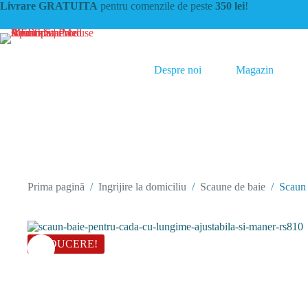
Sari
Livrare GRATUITA
pentru comenzile de peste
350 lei
!
la
conținut
Despre noi
Magazin
Prima pagină
/
Ingrijire la domiciliu
/
Scaune de baie
/
Scaun 
REDUCERE!