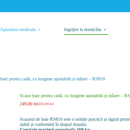
Aparatura medicala
Ingrijire la domiciliu
baie pentru cadă, cu lungime ajustabilă și mâner – RS810
Scaun baie pentru cadă, cu lungime ajustabilă și mâner – R
249,00
lei
255,00
lei
Prețul
Prețul
inițial
curent
a
este:
Scaunul de baie RS810 este o soluție practică și sigură pentru
fost:
249,00 lei.
stabil și confortabil în timpul dușului.
255,00 lei.
Greutate maximă suportată: 160 kg