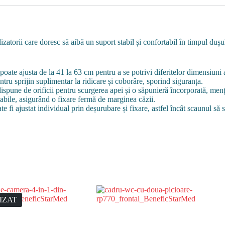
izatorii care doresc să aibă un suport stabil și confortabil în timpul dușu
poate ajusta de la 41 la 63 cm pentru a se potrivi diferitelor dimensiuni a
ntru sprijin suplimentar la ridicare și coborâre, sporind siguranța.
 dispune de orificii pentru scurgerea apei și o săpunieră încorporată, men
labile, asigurând o fixare fermă de marginea căzii.
e fi ajustat individual prin deșurubare și fixare, astfel încât scaunul să s
IZAT