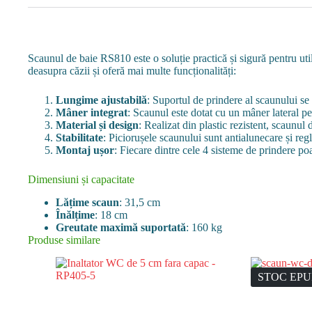
Scaunul de baie RS810 este o soluție practică și sigură pentru util
deasupra căzii și oferă mai multe funcționalități:
Lungime ajustabilă
: Suportul de prindere al scaunului se 
Mâner integrat
: Scaunul este dotat cu un mâner lateral pe
Material și design
: Realizat din plastic rezistent, scaunul
Stabilitate
: Piciorușele scaunului sunt antialunecare și reg
Montaj ușor
: Fiecare dintre cele 4 sisteme de prindere poat
Dimensiuni și capacitate
Lățime scaun
: 31,5 cm
Înălțime
: 18 cm
Greutate maximă suportată
: 160 kg
Produse similare
STOC EPU