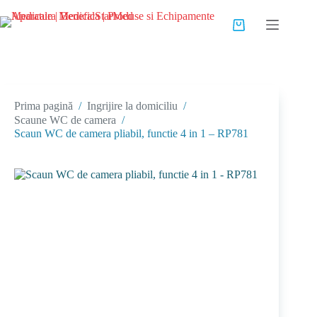
Sari
la
Coș
conținut
de
cumpărături
Prima pagină
/
Ingrijire la domiciliu
/
Scaune WC de camera
/
Scaun WC de camera pliabil, functie 4 in 1 – RP781