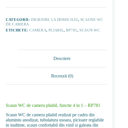
de
camera
pliabil,
functie
CATEGORII:
INGRIJIRE LA DOMICILIU
,
SCAUNE WC
4
DE CAMERA
in
ETICHETE:
CAMERA
,
PLIABIL
,
RP781
,
SCAUN WC
1
-
RP781
Descriere
Recenzii (0)
Scaun WC de camera pliabil, functie 4 in 1 – RP781
Scaun WC de camera pliabil realizat pe cadru din
aluminiu anodizat, tubulatura usoara, picioare reglabile
in inaltime, scaun confortabil din vinil si galeata din