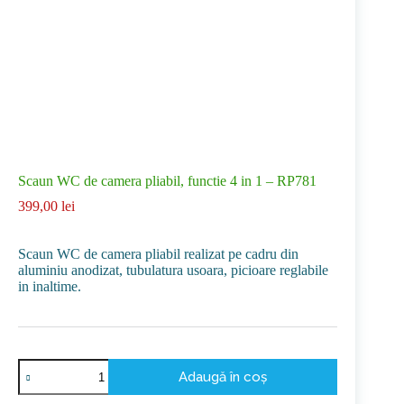
Scaun WC de camera pliabil, functie 4 in 1 – RP781
399,00
lei
Scaun WC de camera pliabil realizat pe cadru din
aluminiu anodizat, tubulatura usoara, picioare reglabile
in inaltime.
Cantitate
Adaugă în coș
Scaun
WC