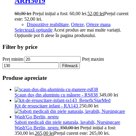
ARH5019
60,00
lei
Prețul inițial a fost: 60,00 lei.
52,00
lei
Prețul curent
este: 52,00 lei.
Dispozitive reabilitare
,
Orteze
,
Orteze mana
Selectează opțiunile
Acest produs are mai multe variații.
Opțiunile pot fi alese în pagina produsului.
Filter by price
Preț minim
Preț maxim
Filtrează
Produse apreciate
Scaun duș din aluminiu cu mânere - RS838
349,00
lei
Kit de resuscitare infant - RA143
250,00
lei
Saboti medicali din piele naturala, lavabili, Nursingcare
Wash'Go Berlin, negru
350,00
lei
Prețul inițial a fost:
350,00 lei.
265,00
lei
Prețul curent este: 265,00 lei.