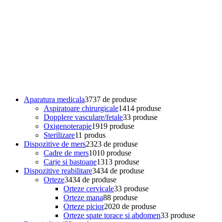
Aparatura medicala
37
37 de produse
Aspiratoare chirurgicale
14
14 produse
Dopplere vasculare/fetale
3
3 produse
Oxigenoterapie
19
19 produse
Sterilizare
1
1 produs
Dispozitive de mers
23
23 de produse
Cadre de mers
10
10 produse
Carje si bastoane
13
13 produse
Dispozitive reabilitare
34
34 de produse
Orteze
34
34 de produse
Orteze cervicale
3
3 produse
Orteze mana
8
8 produse
Orteze picior
20
20 de produse
Orteze spate torace si abdomen
3
3 produse