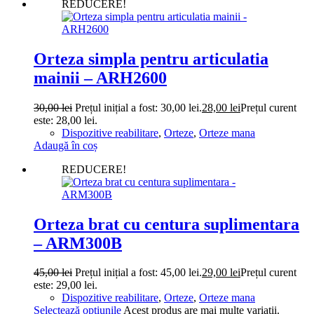
REDUCERE!
Orteza simpla pentru articulatia
mainii – ARH2600
30,00
lei
Prețul inițial a fost: 30,00 lei.
28,00
lei
Prețul curent
este: 28,00 lei.
Dispozitive reabilitare
,
Orteze
,
Orteze mana
Adaugă în coș
REDUCERE!
Orteza brat cu centura suplimentara
– ARM300B
45,00
lei
Prețul inițial a fost: 45,00 lei.
29,00
lei
Prețul curent
este: 29,00 lei.
Dispozitive reabilitare
,
Orteze
,
Orteze mana
Selectează opțiunile
Acest produs are mai multe variații.