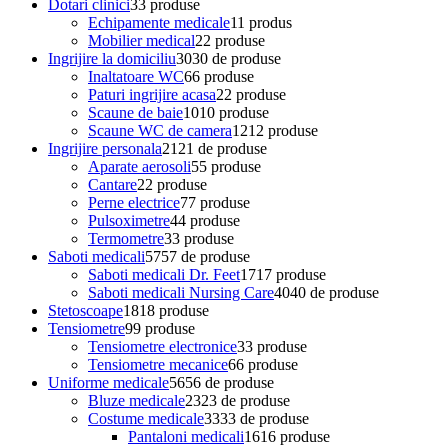
Dotari clinici
3
3 produse
Echipamente medicale
1
1 produs
Mobilier medical
2
2 produse
Ingrijire la domiciliu
30
30 de produse
Inaltatoare WC
6
6 produse
Paturi ingrijire acasa
2
2 produse
Scaune de baie
10
10 produse
Scaune WC de camera
12
12 produse
Ingrijire personala
21
21 de produse
Aparate aerosoli
5
5 produse
Cantare
2
2 produse
Perne electrice
7
7 produse
Pulsoximetre
4
4 produse
Termometre
3
3 produse
Saboti medicali
57
57 de produse
Saboti medicali Dr. Feet
17
17 produse
Saboti medicali Nursing Care
40
40 de produse
Stetoscoape
18
18 produse
Tensiometre
9
9 produse
Tensiometre electronice
3
3 produse
Tensiometre mecanice
6
6 produse
Uniforme medicale
56
56 de produse
Bluze medicale
23
23 de produse
Costume medicale
33
33 de produse
Pantaloni medicali
16
16 produse