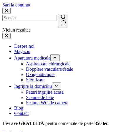
Sari la conținut
Niciun rezultat
Despre noi
Magazin
Aparatura medicala
Aspiratoare chirurgicale
Dopplere vasculare/fetale
Oxigenoterapie
Sterilizare
Ingrijire la domiciliu
Paturi ingrijire acasa
Scaune de baie
Scaune WC de camera
Blog
Contact
Livrare GRATUITA
pentru comenzile de peste
350 lei
!