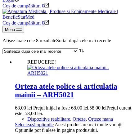
Coș de cumpărături
0
Coș de cumpărături
0
Menu
Afișez toate cele 8 rezultate
Sortat după cele mai recente
REDUCERE!
Orteza atele police si articulatia
mainii – ARH5021
68,00
lei
Prețul inițial a fost: 68,00 lei.
58,00
lei
Prețul curent
este: 58,00 lei.
Dispozitive reabilitare
,
Orteze
,
Orteze mana
Selectează opțiunile
Acest produs are mai multe variații.
Opțiunile pot fi alese în pagina produsului.