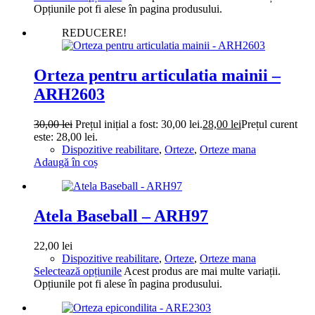
Opțiunile pot fi alese în pagina produsului.
REDUCERE!
Orteza pentru articulatia mainii –
ARH2603
30,00
lei
Prețul inițial a fost: 30,00 lei.
28,00
lei
Prețul curent
este: 28,00 lei.
Dispozitive reabilitare
,
Orteze
,
Orteze mana
Adaugă în coș
Atela Baseball – ARH97
22,00
lei
Dispozitive reabilitare
,
Orteze
,
Orteze mana
Selectează opțiunile
Acest produs are mai multe variații.
Opțiunile pot fi alese în pagina produsului.