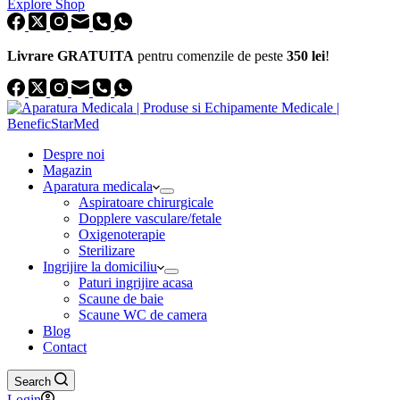
Explore Shop
Livrare GRATUITA
pentru comenzile de peste
350 lei
!
Despre noi
Magazin
Aparatura medicala
Aspiratoare chirurgicale
Dopplere vasculare/fetale
Oxigenoterapie
Sterilizare
Ingrijire la domiciliu
Paturi ingrijire acasa
Scaune de baie
Scaune WC de camera
Blog
Contact
Search
Login