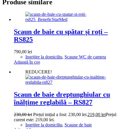
Produse similare
Scaun de baie cu spătar și roți –
RS825
790,00
lei
Ingrijire la domiciliu
,
Scaune WC de camera
Adaugă în coș
REDUCERE!
Scaun de baie dreptunghiular cu
înălțime reglabilă – RS827
230,00
lei
Prețul inițial a fost: 230,00 lei.
219,00
lei
Prețul
curent este: 219,00 lei.
Ingrijire la domiciliu
,
Scaune de baie