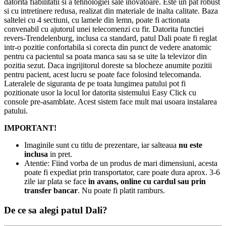
datorita fiabilitatii si a tehnologiei sale inovatoare. Este un pat robust
si cu intretinere redusa, realizat din materiale de inalta calitate. Baza
saltelei cu 4 sectiuni, cu lamele din lemn, poate fi actionata
convenabil cu ajutorul unei telecomenzi cu fir. Datorita functiei
revers-Trendelenburg, inclusa ca standard, patul Dali poate fi reglat
intr-o pozitie confortabila si corecta din punct de vedere anatomic
pentru ca pacientul sa poata manca sau sa se uite la televizor din
pozitia sezut. Daca ingrijitorul doreste sa blocheze anumite pozitii
pentru pacient, acest lucru se poate face folosind telecomanda.
Lateralele de siguranta de pe toata lungimea patului pot fi
pozitionate usor la locul lor datorita sistemului Easy Click cu
console pre-asamblate. Acest sistem face mult mai usoara instalarea
patului.
IMPORTANT!
Imaginile sunt cu titlu de prezentare, iar salteaua
nu este
inclusa
in pret.
Atentie: Fiind vorba de un produs de mari dimensiuni, acesta
poate fi expediat prin transportator, care poate dura aprox. 3-6
zile iar plata se face
in avans, online cu cardul sau prin
transfer bancar
. Nu poate fi platit ramburs.
De ce sa alegi patul Dali?