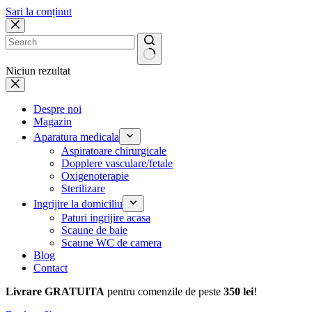
Sari la conținut
Niciun rezultat
Despre noi
Magazin
Aparatura medicala
Aspiratoare chirurgicale
Dopplere vasculare/fetale
Oxigenoterapie
Sterilizare
Ingrijire la domiciliu
Paturi ingrijire acasa
Scaune de baie
Scaune WC de camera
Blog
Contact
Livrare GRATUITA
pentru comenzile de peste
350 lei
!