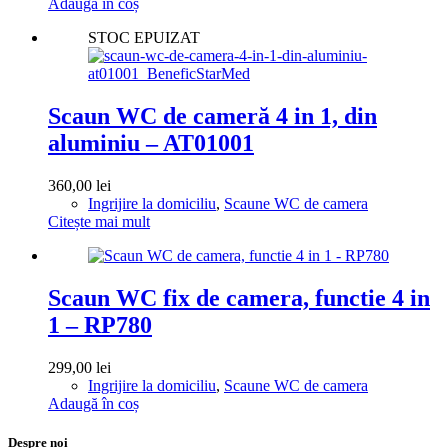
Adaugă în coș
STOC EPUIZAT
Scaun WC de cameră 4 in 1, din
aluminiu – AT01001
360,00
lei
Ingrijire la domiciliu
,
Scaune WC de camera
Citește mai mult
Scaun WC fix de camera, functie 4 in
1 – RP780
299,00
lei
Ingrijire la domiciliu
,
Scaune WC de camera
Adaugă în coș
Despre noi