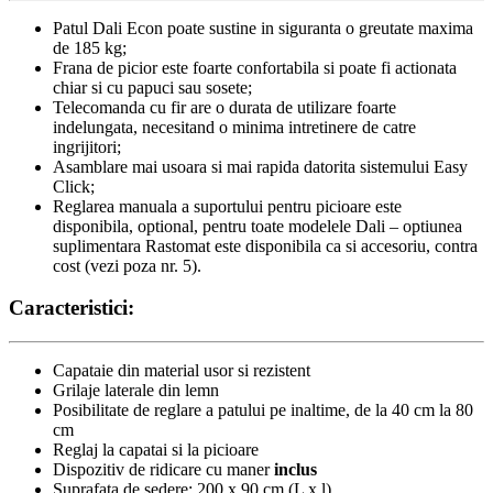
Patul Dali Econ poate sustine in siguranta o greutate maxima
de 185 kg;
Frana de picior este foarte confortabila si poate fi actionata
chiar si cu papuci sau sosete;
Telecomanda cu fir are o durata de utilizare foarte
indelungata, necesitand o minima intretinere de catre
ingrijitori;
Asamblare mai usoara si mai rapida datorita sistemului Easy
Click;
Reglarea manuala a suportului pentru picioare este
disponibila, optional, pentru toate modelele Dali – optiunea
suplimentara Rastomat este disponibila ca si accesoriu, contra
cost (vezi poza nr. 5).
Caracteristici:
Capataie din material usor si rezistent
Grilaje laterale din lemn
Posibilitate de reglare a patului pe inaltime, de la 40 cm la 80
cm
Reglaj la capatai si la picioare
Dispozitiv de ridicare cu maner
inclus
Suprafata de sedere: 200 x 90 cm (L x l)