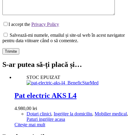
I accept the
Privacy Policy
Salvează-mi numele, emailul și site-ul web în acest navigator
pentru data viitoare când o să comentez.
Trimite
S-ar putea să-ți placă și…
STOC EPUIZAT
Pat electric AKS L4
4.980,00
lei
Dotari clinici
,
Ingrijire la domiciliu
,
Mobilier medical
,
Paturi ingrijire acasa
Citește mai mult