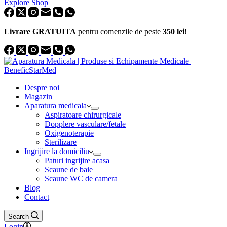
Explore Shop
Livrare GRATUITA
pentru comenzile de peste
350 lei
!
Despre noi
Magazin
Aparatura medicala
Aspiratoare chirurgicale
Dopplere vasculare/fetale
Oxigenoterapie
Sterilizare
Ingrijire la domiciliu
Paturi ingrijire acasa
Scaune de baie
Scaune WC de camera
Blog
Contact
Search
Login