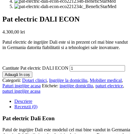
Pat electric DALI ECON
4.300,00
lei
Patul electric de ingrijire Dali este si in prezent cel mai bine vandut
in Germania datorita fiabilitatii si a tehnologiei sale inovatoare.
Cantitate Pat electric DALI ECON
Adaugă în coș
Categorii:
Dotari clinici
,
Ingrijire la domiciliu
,
Mobilier medical
,
Paturi ingrijire acasa
Etichete:
ingrijire domiciliu
,
paturi electrice
,
paturi ingrijire acasa
Descriere
Recenzii (0)
Pat electric Dali Econ
Patul de ingrijire Dali este modelul cel mai bine vandut in Germania