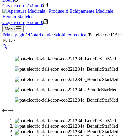
Coș de cumpărături
0
Coș de cumpărături
0
Menu
Prima pagină
/
Dotari clinici
/
Mobilier medical
/
Pat electric DALI
ECON
🔍