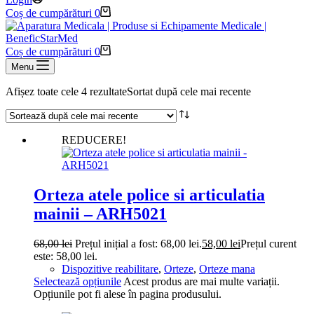
Coș de cumpărături
0
Coș de cumpărături
0
Menu
Afișez toate cele 4 rezultate
Sortat după cele mai recente
REDUCERE!
Orteza atele police si articulatia
mainii – ARH5021
68,00
lei
Prețul inițial a fost: 68,00 lei.
58,00
lei
Prețul curent
este: 58,00 lei.
Dispozitive reabilitare
,
Orteze
,
Orteze mana
Selectează opțiunile
Acest produs are mai multe variații.
Opțiunile pot fi alese în pagina produsului.