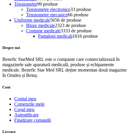
Tensiometre
9
9 produse
Tensiometre electronice
3
3 produse
Tensiometre mecanice
6
6 produse
Uniforme medicale
56
56 de produse
Bluze medicale
23
23 de produse
Costume medicale
33
33 de produse
Pantaloni medicali
16
16 produse
Despre noi
Benefic StarMed SRL este o companie care comercializează în
magazinele sale aparatură medicală, produse și echipamente
medicale. Benefic Star Med SRL deține momentan două magazine
în Oradea și Beiuș.
Cont
Contul meu
Comenzile mele
Coșul meu
Autentificare
Finalizare comandă
Livrare