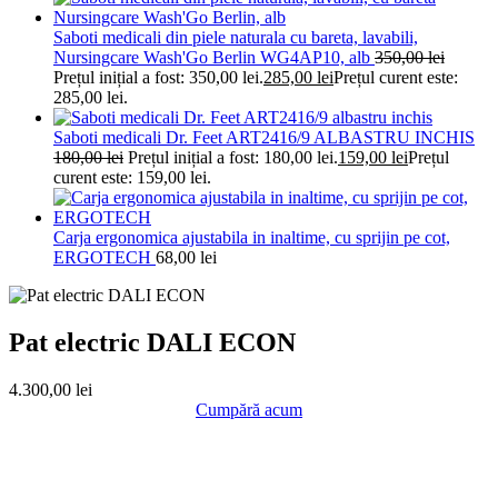
Saboti medicali din piele naturala cu bareta, lavabili,
Nursingcare Wash'Go Berlin WG4AP10, alb
350,00
lei
Prețul inițial a fost: 350,00 lei.
285,00
lei
Prețul curent este:
285,00 lei.
Saboti medicali Dr. Feet ART2416/9 ALBASTRU INCHIS
180,00
lei
Prețul inițial a fost: 180,00 lei.
159,00
lei
Prețul
curent este: 159,00 lei.
Carja ergonomica ajustabila in inaltime, cu sprijin pe cot,
ERGOTECH
68,00
lei
Pat electric DALI ECON
4.300,00
lei
Cumpără acum