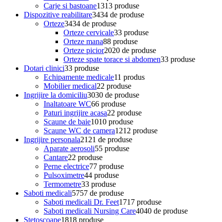
Carje si bastoane
13
13 produse
Dispozitive reabilitare
34
34 de produse
Orteze
34
34 de produse
Orteze cervicale
3
3 produse
Orteze mana
8
8 produse
Orteze picior
20
20 de produse
Orteze spate torace si abdomen
3
3 produse
Dotari clinici
3
3 produse
Echipamente medicale
1
1 produs
Mobilier medical
2
2 produse
Ingrijire la domiciliu
30
30 de produse
Inaltatoare WC
6
6 produse
Paturi ingrijire acasa
2
2 produse
Scaune de baie
10
10 produse
Scaune WC de camera
12
12 produse
Ingrijire personala
21
21 de produse
Aparate aerosoli
5
5 produse
Cantare
2
2 produse
Perne electrice
7
7 produse
Pulsoximetre
4
4 produse
Termometre
3
3 produse
Saboti medicali
57
57 de produse
Saboti medicali Dr. Feet
17
17 produse
Saboti medicali Nursing Care
40
40 de produse
Stetoscoape
18
18 produse