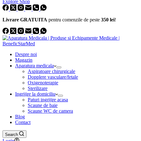
Explore Shop
Livrare GRATUITA
pentru comenzile de peste
350 lei
!
Despre noi
Magazin
Aparatura medicala
Aspiratoare chirurgicale
Dopplere vasculare/fetale
Oxigenoterapie
Sterilizare
Ingrijire la domiciliu
Paturi ingrijire acasa
Scaune de baie
Scaune WC de camera
Blog
Contact
Search
Login