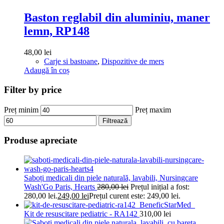
Baston reglabil din aluminiu, maner
lemn, RP148
48,00
lei
Carje si bastoane
,
Dispozitive de mers
Adaugă în coș
Filter by price
Preț minim
Preț maxim
Filtrează
Produse apreciate
Saboți medicali din piele naturală, lavabili, Nursingcare
Wash'Go Paris, Hearts
280,00
lei
Prețul inițial a fost:
280,00 lei.
249,00
lei
Prețul curent este: 249,00 lei.
Kit de resuscitare pediatric - RA142
310,00
lei