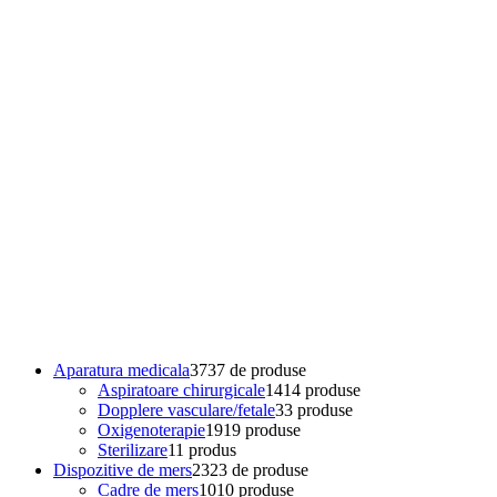
Aparatura medicala
37
37 de produse
Aspiratoare chirurgicale
14
14 produse
Dopplere vasculare/fetale
3
3 produse
Oxigenoterapie
19
19 produse
Sterilizare
1
1 produs
Dispozitive de mers
23
23 de produse
Cadre de mers
10
10 produse