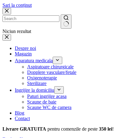
Sari la conținut
Niciun rezultat
Despre noi
Magazin
Aparatura medicala
Aspiratoare chirurgicale
Dopplere vasculare/fetale
Oxigenoterapie
Sterilizare
Ingrijire la domiciliu
Paturi ingrijire acasa
Scaune de baie
Scaune WC de camera
Blog
Contact
Livrare GRATUITA
pentru comenzile de peste
350 lei
!