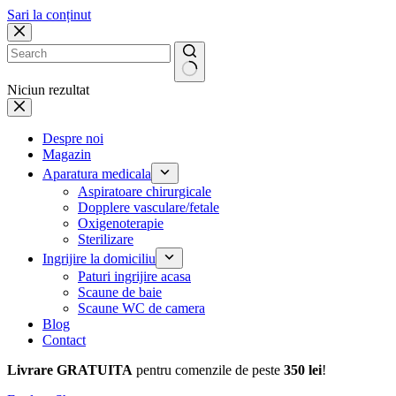
Sari la conținut
Niciun rezultat
Despre noi
Magazin
Aparatura medicala
Aspiratoare chirurgicale
Dopplere vasculare/fetale
Oxigenoterapie
Sterilizare
Ingrijire la domiciliu
Paturi ingrijire acasa
Scaune de baie
Scaune WC de camera
Blog
Contact
Livrare GRATUITA
pentru comenzile de peste
350 lei
!