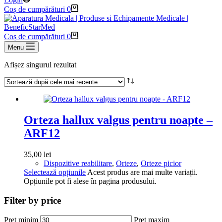
Coș de cumpărături
0
Coș de cumpărături
0
Menu
Afișez singurul rezultat
Orteza hallux valgus pentru noapte –
ARF12
35,00
lei
Dispozitive reabilitare
,
Orteze
,
Orteze picior
Selectează opțiunile
Acest produs are mai multe variații.
Opțiunile pot fi alese în pagina produsului.
Filter by price
Preț minim
Preț maxim