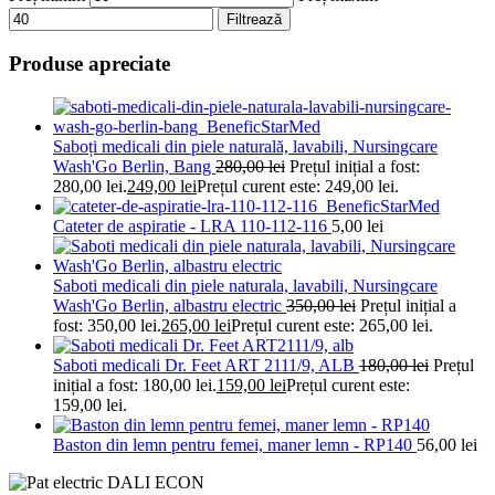
Filtrează
Produse apreciate
Saboți medicali din piele naturală, lavabili, Nursingcare
Wash'Go Berlin, Bang
280,00
lei
Prețul inițial a fost:
280,00 lei.
249,00
lei
Prețul curent este: 249,00 lei.
Cateter de aspiratie - LRA 110-112-116
5,00
lei
Saboti medicali din piele naturala, lavabili, Nursingcare
Wash'Go Berlin, albastru electric
350,00
lei
Prețul inițial a
fost: 350,00 lei.
265,00
lei
Prețul curent este: 265,00 lei.
Saboti medicali Dr. Feet ART 2111/9, ALB
180,00
lei
Prețul
inițial a fost: 180,00 lei.
159,00
lei
Prețul curent este:
159,00 lei.
Baston din lemn pentru femei, maner lemn - RP140
56,00
lei