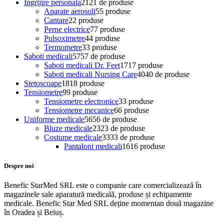
Ingrijire personala
21
21 de produse
Aparate aerosoli
5
5 produse
Cantare
2
2 produse
Perne electrice
7
7 produse
Pulsoximetre
4
4 produse
Termometre
3
3 produse
Saboti medicali
57
57 de produse
Saboti medicali Dr. Feet
17
17 produse
Saboti medicali Nursing Care
40
40 de produse
Stetoscoape
18
18 produse
Tensiometre
9
9 produse
Tensiometre electronice
3
3 produse
Tensiometre mecanice
6
6 produse
Uniforme medicale
56
56 de produse
Bluze medicale
23
23 de produse
Costume medicale
33
33 de produse
Pantaloni medicali
16
16 produse
Despre noi
Benefic StarMed SRL este o companie care comercializează în
magazinele sale aparatură medicală, produse și echipamente
medicale. Benefic Star Med SRL deține momentan două magazine
în Oradea și Beiuș.