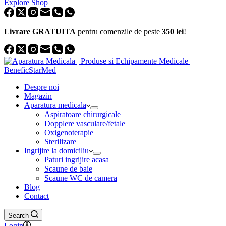
Explore Shop
Livrare GRATUITA
pentru comenzile de peste
350 lei
!
Despre noi
Magazin
Aparatura medicala
Aspiratoare chirurgicale
Dopplere vasculare/fetale
Oxigenoterapie
Sterilizare
Ingrijire la domiciliu
Paturi ingrijire acasa
Scaune de baie
Scaune WC de camera
Blog
Contact
Search
Login