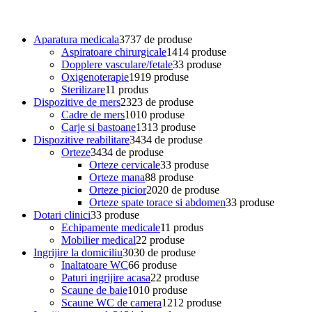
Aparatura medicala
37
37 de produse
Aspiratoare chirurgicale
14
14 produse
Dopplere vasculare/fetale
3
3 produse
Oxigenoterapie
19
19 produse
Sterilizare
1
1 produs
Dispozitive de mers
23
23 de produse
Cadre de mers
10
10 produse
Carje si bastoane
13
13 produse
Dispozitive reabilitare
34
34 de produse
Orteze
34
34 de produse
Orteze cervicale
3
3 produse
Orteze mana
8
8 produse
Orteze picior
20
20 de produse
Orteze spate torace si abdomen
3
3 produse
Dotari clinici
3
3 produse
Echipamente medicale
1
1 produs
Mobilier medical
2
2 produse
Ingrijire la domiciliu
30
30 de produse
Inaltatoare WC
6
6 produse
Paturi ingrijire acasa
2
2 produse
Scaune de baie
10
10 produse
Scaune WC de camera
12
12 produse