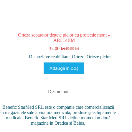
Orteza separator degete picior cu protectie mont –
ARF14BM
32,00
lei
40,00
lei
Prețul
Prețul
inițial
curent
Dispozitive reabilitare
,
Orteze
,
Orteze picior
a
este:
fost:
32,00 lei.
Adaugă în coș
40,00 lei.
Despre noi
Benefic StarMed SRL este o companie care comercializează
în magazinele sale aparatură medicală, produse și echipamente
medicale. Benefic Star Med SRL deține momentan două
magazine în Oradea și Beiuș.