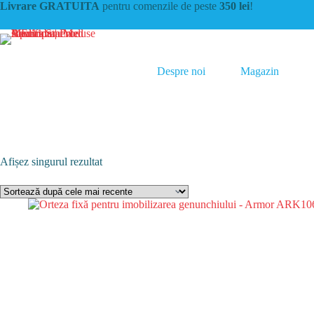
Sari
Livrare GRATUITA
pentru comenzile de peste
350 lei
!
la
conținut
Despre noi
Magazin
Afișez singurul rezultat