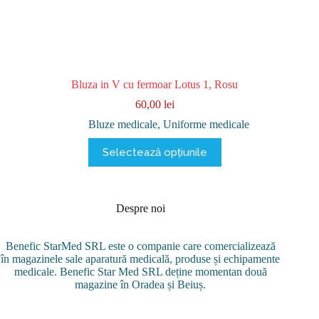
Bluza in V cu fermoar Lotus 1, Rosu
60,00
lei
Bluze medicale
,
Uniforme medicale
Acest
Selectează opțiunile
produs
are
mai
multe
variații.
Despre noi
Opțiunile
pot
Benefic StarMed SRL este o companie care comercializează
fi
în magazinele sale aparatură medicală, produse și echipamente
alese
medicale. Benefic Star Med SRL deține momentan două
în
magazine în Oradea și Beiuș.
pagina
produsului.