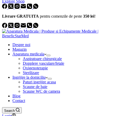
Explore Shop
Livrare GRATUITA
pentru comenzile de peste
350 lei
!
Despre noi
Magazin
Aparatura medicala
Aspiratoare chirurgicale
Dopplere vasculare/fetale
Oxigenoterapie
Sterilizare
Ingrijire la domiciliu
Paturi ingrijire acasa
Scaune de baie
Scaune WC de camera
Blog
Contact
Search
Login