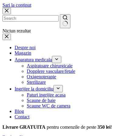
Sari la conținut
Niciun rezultat
Despre noi
Magazin
Aparatura medicala
Aspiratoare chirurgicale
Dopplere vasculare/fetale
Oxigenoterapie
Sterilizare
Ingrijire la domiciliu
Paturi ingrijire acasa
Scaune de baie
Scaune WC de camera
Blog
Contact
Livrare GRATUITA
pentru comenzile de peste
350 lei
!