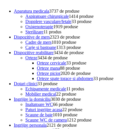
Aparatura medicala
37
37 de produse
Aspiratoare chirurgicale
14
14 produse
Dopplere vasculare/fetale
3
3 produse
Oxigenoterapie
19
19 produse
Sterilizare
1
1 produs
Dispozitive de mers
23
23 de produse
Cadre de mers
10
10 produse
Carje si bastoane
13
13 produse
Dispozitive reabilitare
34
34 de produse
Orteze
34
34 de produse
Orteze cervicale
3
3 produse
Orteze mana
8
8 produse
Orteze picior
20
20 de produse
Orteze spate torace si abdomen
3
3 produse
Dotari clinici
3
3 produse
Echipamente medicale
1
1 produs
Mobilier medical
2
2 produse
Ingrijire la domiciliu
30
30 de produse
Inaltatoare WC
6
6 produse
Paturi ingrijire acasa
2
2 produse
Scaune de baie
10
10 produse
Scaune WC de camera
12
12 produse
Ingrijire personala
21
21 de produse