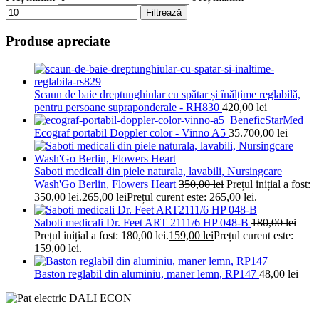
Filtrează
Produse apreciate
Scaun de baie dreptunghiular cu spătar și înălțime reglabilă,
pentru persoane supraponderale - RH830
420,00
lei
Ecograf portabil Doppler color - Vinno A5
35.700,00
lei
Saboti medicali din piele naturala, lavabili, Nursingcare
Wash'Go Berlin, Flowers Heart
350,00
lei
Prețul inițial a fost:
350,00 lei.
265,00
lei
Prețul curent este: 265,00 lei.
Saboti medicali Dr. Feet ART 2111/6 HP 048-B
180,00
lei
Prețul inițial a fost: 180,00 lei.
159,00
lei
Prețul curent este:
159,00 lei.
Baston reglabil din aluminiu, maner lemn, RP147
48,00
lei