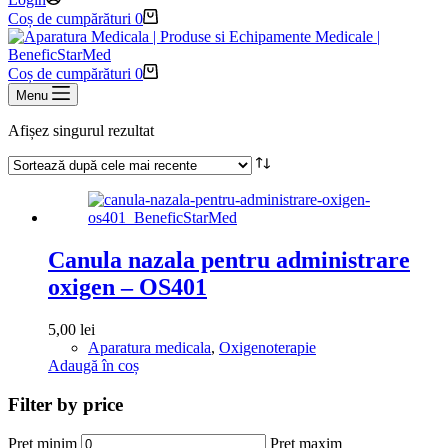
Coș de cumpărături
0
Coș de cumpărături
0
Menu
Afișez singurul rezultat
Canula nazala pentru administrare
oxigen – OS401
5,00
lei
Aparatura medicala
,
Oxigenoterapie
Adaugă în coș
Filter by price
Preț minim
Preț maxim