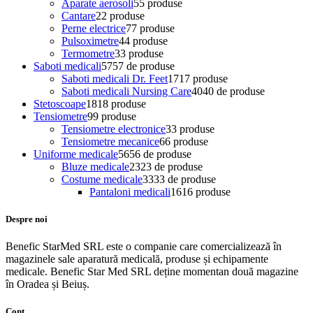
Aparate aerosoli
5
5 produse
Cantare
2
2 produse
Perne electrice
7
7 produse
Pulsoximetre
4
4 produse
Termometre
3
3 produse
Saboti medicali
57
57 de produse
Saboti medicali Dr. Feet
17
17 produse
Saboti medicali Nursing Care
40
40 de produse
Stetoscoape
18
18 produse
Tensiometre
9
9 produse
Tensiometre electronice
3
3 produse
Tensiometre mecanice
6
6 produse
Uniforme medicale
56
56 de produse
Bluze medicale
23
23 de produse
Costume medicale
33
33 de produse
Pantaloni medicali
16
16 produse
Despre noi
Benefic StarMed SRL este o companie care comercializează în
magazinele sale aparatură medicală, produse și echipamente
medicale. Benefic Star Med SRL deține momentan două magazine
în Oradea și Beiuș.
Cont