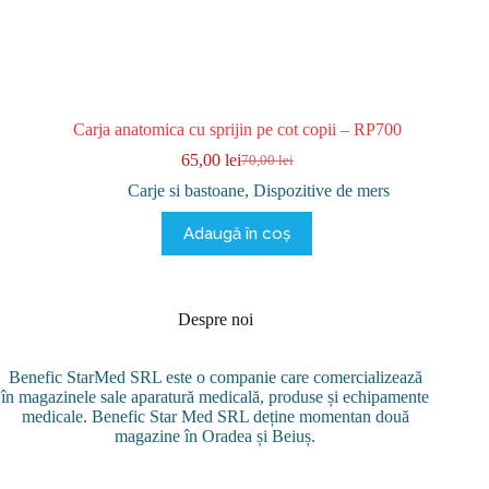
Carja anatomica cu sprijin pe cot copii – RP700
65,00
lei
70,00
lei
Prețul
Prețul
inițial
curent
Carje si bastoane
,
Dispozitive de mers
a
este:
fost:
65,00 lei.
Adaugă în coș
70,00 lei.
Despre noi
Benefic StarMed SRL este o companie care comercializează
în magazinele sale aparatură medicală, produse și echipamente
medicale. Benefic Star Med SRL deține momentan două
magazine în Oradea și Beiuș.