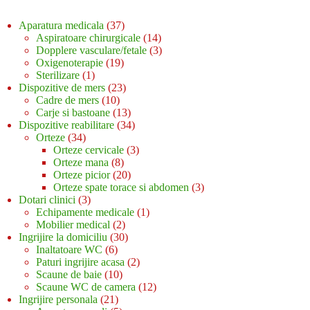
37
Aparatura medicala
37
de
14
Aspiratoare chirurgicale
14
produse
produse
3
Dopplere vasculare/fetale
3
19
produse
Oxigenoterapie
19
1
produse
Sterilizare
1
produs
23
Dispozitive de mers
23
10
de
Cadre de mers
10
produse
produse
13
Carje si bastoane
13
produse
34
Dispozitive reabilitare
34
34
de
Orteze
34
de
produse
3
Orteze cervicale
3
produse
8
produse
Orteze mana
8
produse
20
Orteze picior
20
de
3
Orteze spate torace si abdomen
3
3
produse
produse
Dotari clinici
3
produse
1
Echipamente medicale
1
2
produs
Mobilier medical
2
produse
30
Ingrijire la domiciliu
30
6
de
Inaltatoare WC
6
produse
produse
2
Paturi ingrijire acasa
2
10
produse
Scaune de baie
10
produse
12
Scaune WC de camera
12
21
produse
Ingrijire personala
21