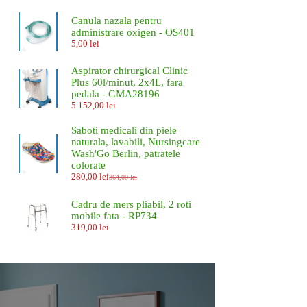
Canula nazala pentru
administrare oxigen - OS401
5,00
lei
Aspirator chirurgical Clinic
Plus 60l/minut, 2x4L, fara
pedala - GMA28196
5.152,00
lei
Saboti medicali din piele
naturala, lavabili, Nursingcare
Wash'Go Berlin, patratele
colorate
280,00
lei
364,00
lei
Prețul
Prețul
inițial
curent
a
este:
Cadru de mers pliabil, 2 roti
fost:
280,00 lei.
mobile fata - RP734
364,00 lei.
319,00
lei