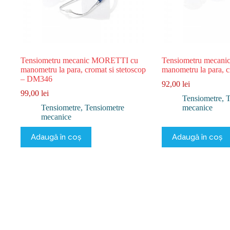
Tensiometru mecanic MORETTI cu
Tensiometru mecan
manometru la para, cromat si stetoscop
manometru la para,
– DM346
92,00
lei
99,00
lei
Tensiometre
,
T
Tensiometre
,
Tensiometre
mecanice
mecanice
Adaugă în coș
Adaugă în coș