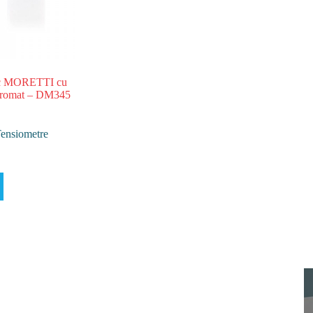
ic MORETTI cu
 cromat – DM345
ensiometre