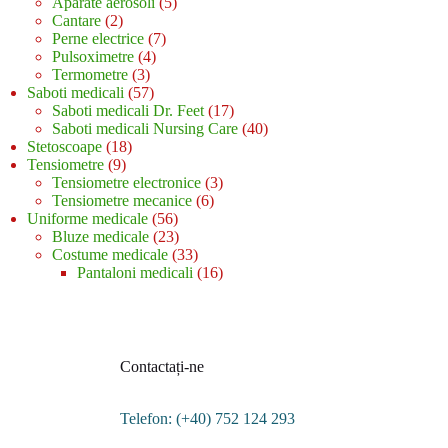
de
5
Aparate aerosoli
5
2
produse
produse
Cantare
2
produse
7
Perne electrice
7
4
produse
Pulsoximetre
4
3
produse
Termometre
3
produse
57
Saboti medicali
57
de
17
Saboti medicali Dr. Feet
17
produse
produse
40
Saboti medicali Nursing Care
40
18
de
Stetoscoape
18
9
produse
produse
Tensiometre
9
produse
3
Tensiometre electronice
3
6
produse
Tensiometre mecanice
6
56
produse
Uniforme medicale
56
de
23
Bluze medicale
23
produse
de
33
Costume medicale
33
produse
de
16
Pantaloni medicali
16
produse
produse
Contactați-ne
Telefon: (+40) 752 124 293