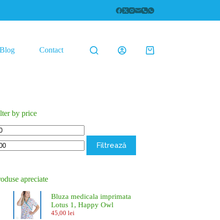
Blog
Contact
Coș
de
cumpărături
lter by price
eț
Preț
inim
maxim
Filtrează
roduse apreciate
Bluza medicala imprimata
Lotus 1, Happy Owl
45,00
lei