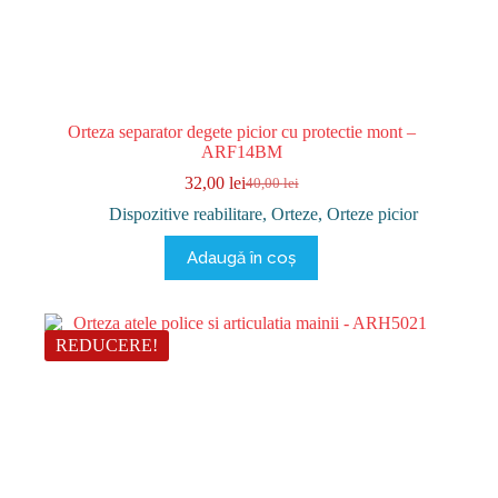
Orteza separator degete picior cu protectie mont –
ARF14BM
32,00
lei
40,00
lei
Prețul
Prețul
inițial
curent
Dispozitive reabilitare
,
Orteze
,
Orteze picior
a
este:
fost:
32,00 lei.
Adaugă în coș
40,00 lei.
REDUCERE!