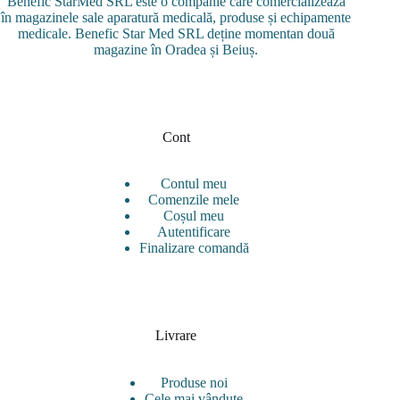
fi
Benefic StarMed SRL este o companie care comercializează
alese
în magazinele sale aparatură medicală, produse și echipamente
în
medicale. Benefic Star Med SRL deține momentan două
pagina
magazine în Oradea și Beiuș.
produsului.
Cont
Contul meu
Comenzile mele
Coșul meu
Autentificare
Finalizare comandă
Livrare
Produse noi
Cele mai vândute