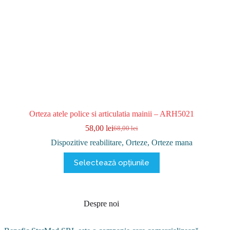
Orteza atele police si articulatia mainii – ARH5021
58,00
lei
68,00
lei
Prețul
Prețul
inițial
curent
Dispozitive reabilitare
,
Orteze
,
Orteze mana
a
este:
Acest
fost:
58,00 lei.
Selectează opțiunile
produs
68,00 lei.
are
mai
multe
variații.
Despre noi
Opțiunile
pot