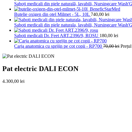
Saboți medicali din piele naturală, lavabili, Nursingcare Wash
Butelie oxigen din otel Milmet - 5L, 10L
740,00
lei
Saboti medicali din piele naturala, lavabili, Nursingcare Wash'
Saboti medicali Dr. Feet ART.2396/9, ROSU
180,00
lei
Carja anatomica cu sprijin pe cot copii - RP700
70,00
lei
Prețul 
Pat electric DALI ECON
4.300,00
lei