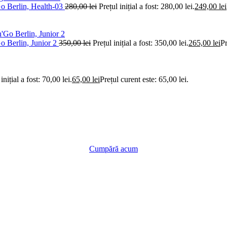
'Go Berlin, Health-03
280,00
lei
Prețul inițial a fost: 280,00 lei.
249,00
lei
Go Berlin, Junior 2
350,00
lei
Prețul inițial a fost: 350,00 lei.
265,00
lei
Pr
inițial a fost: 70,00 lei.
65,00
lei
Prețul curent este: 65,00 lei.
Cumpără acum