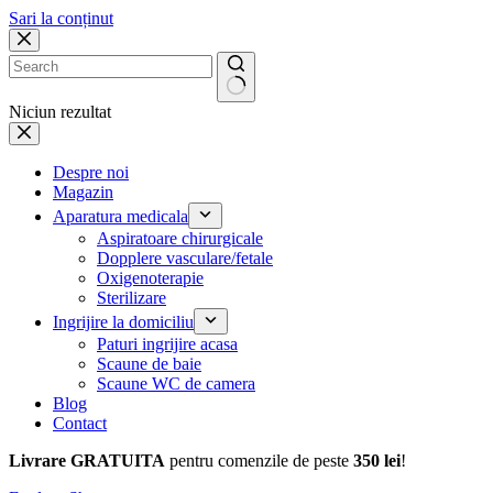
Sari la conținut
Niciun rezultat
Despre noi
Magazin
Aparatura medicala
Aspiratoare chirurgicale
Dopplere vasculare/fetale
Oxigenoterapie
Sterilizare
Ingrijire la domiciliu
Paturi ingrijire acasa
Scaune de baie
Scaune WC de camera
Blog
Contact
Livrare GRATUITA
pentru comenzile de peste
350 lei
!