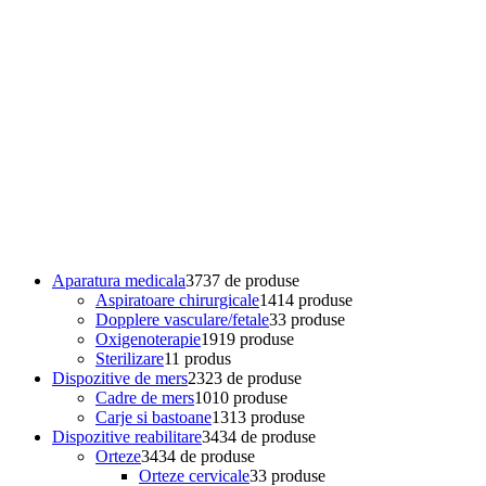
Aparatura medicala
37
37 de produse
Aspiratoare chirurgicale
14
14 produse
Dopplere vasculare/fetale
3
3 produse
Oxigenoterapie
19
19 produse
Sterilizare
1
1 produs
Dispozitive de mers
23
23 de produse
Cadre de mers
10
10 produse
Carje si bastoane
13
13 produse
Dispozitive reabilitare
34
34 de produse
Orteze
34
34 de produse
Orteze cervicale
3
3 produse