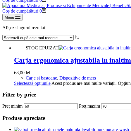
Coș de cumpărături
0
Coș de cumpărături
0
Menu
Afișez singurul rezultat
STOC EPUIZAT
Carja ergonomica ajustabila in inalt
68,00
lei
Carje si bastoane
,
Dispozitive de mers
Selectează opțiunile
Acest produs are mai multe variații. Opțiuni
Filter by price
Preț minim
Preț maxim
Produse apreciate