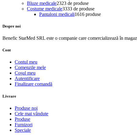
Bluze medicale
23
23 de produse
Costume medicale
33
33 de produse
Pantaloni medicali
16
16 produse
Despre noi
Benefic StarMed SRL este o companie care comercializează în magazi
Cont
Contul meu
Comenzile mele
Coșul meu
Autentificare
Finalizare comandă
Livrare
Produse noi
Cele mai vândute
Produse
Furnizori
Speciale