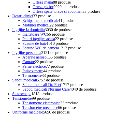
Orteze mana
8
8 produse
Orteze picior
20
20 de produse
Orteze spate torace si abdomen
3
3 produse
Dotari clinici
3
3 produse
Echipamente medicale
1
1 produs
Mobilier medical
2
2 produse
Ingrijire la domiciliu
30
30 de produse
Inaltatoare WC
6
6 produse
Paturi ingrijire acasa
2
2 produse
Scaune de baie
10
10 produse
Scaune WC de camera
12
12 produse
Ingrijire personala
21
21 de produse
Aparate aerosoli
5
5 produse
Cantare
2
2 produse
Perne electrice
7
7 produse
Pulsoximetre
4
4 produse
Termometre
3
3 produse
Saboti medicali
57
57 de produse
Saboti medicali Dr. Feet
17
17 produse
Saboti medicali Nursing Care
40
40 de produse
Stetoscoape
18
18 produse
Tensiometre
9
9 produse
Tensiometre electronice
3
3 produse
Tensiometre mecanice
6
6 produse
Uniforme medicale
56
56 de produse