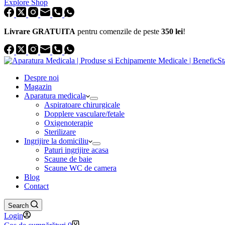
Explore Shop
Livrare GRATUITA
pentru comenzile de peste
350 lei
!
Despre noi
Magazin
Aparatura medicala
Aspiratoare chirurgicale
Dopplere vasculare/fetale
Oxigenoterapie
Sterilizare
Ingrijire la domiciliu
Paturi ingrijire acasa
Scaune de baie
Scaune WC de camera
Blog
Contact
Search
Login