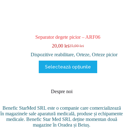
Separator degete picior – ARF06
20,00
lei
25,00
lei
Prețul
Prețul
inițial
curent
Dispozitive reabilitare
,
Orteze
,
Orteze picior
a
este:
Acest
fost:
20,00 lei.
Selectează opțiunile
produs
25,00 lei.
are
mai
multe
variații.
Despre noi
Opțiunile
pot
Benefic StarMed SRL este o companie care comercializează
fi
în magazinele sale aparatură medicală, produse și echipamente
alese
medicale. Benefic Star Med SRL deține momentan două
în
magazine în Oradea și Beiuș.
pagina
produsului.