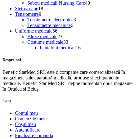
produse
produse
40
Saboti medicali Nursing Care
40
18
de
Stetoscoape
18
9
produse
produse
Tensiometre
9
produse
3
Tensiometre electronice
3
6
produse
Tensiometre mecanice
6
56
produse
Uniforme medicale
56
de
23
Bluze medicale
23
produse
de
33
Costume medicale
33
produse
de
16
Pantaloni medicali
16
produse
produse
Despre noi
Benefic StarMed SRL este o companie care comercializează în
magazinele sale aparatură medicală, produse și echipamente
medicale. Benefic Star Med SRL deține momentan două magazine
în Oradea și Beiuș.
Cont
Contul meu
Comenzile mele
Coșul meu
Autentificare
Finalizare comandă