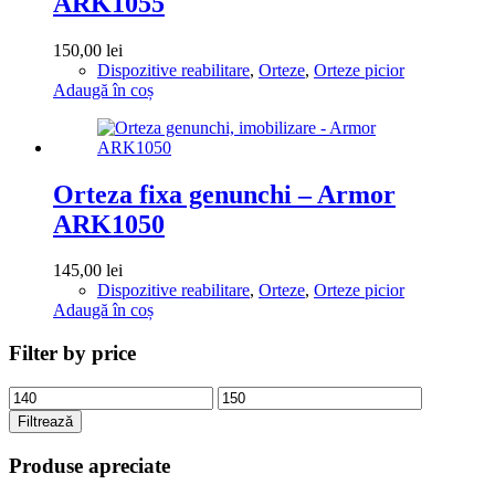
ARK1055
150,00
lei
Dispozitive reabilitare
,
Orteze
,
Orteze picior
Adaugă în coș
Orteza fixa genunchi – Armor
ARK1050
145,00
lei
Dispozitive reabilitare
,
Orteze
,
Orteze picior
Adaugă în coș
Filter by price
Preț
Preț
minim
maxim
Filtrează
Produse apreciate