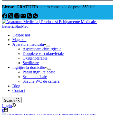
Livrare GRATUITA
pentru comenzile de peste
350 lei
!
Despre noi
Magazin
Aparatura medicala
Aspiratoare chirurgicale
Dopplere vasculare/fetale
Oxigenoterapie
Sterilizare
Ingrijire la domiciliu
Paturi ingrijire acasa
Scaune de baie
Scaune WC de camera
Blog
Contact
Search
Login
Coș
0
de