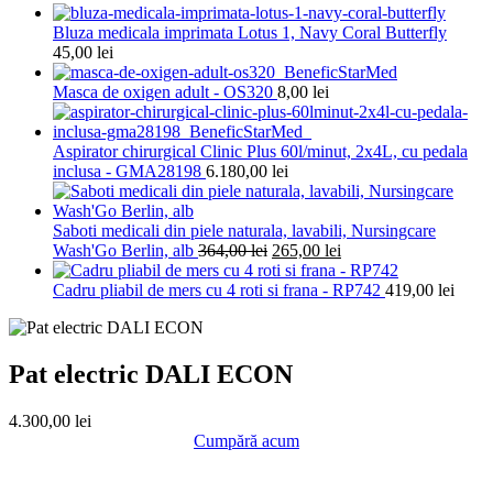
Bluza medicala imprimata Lotus 1, Navy Coral Butterfly
45,00
lei
Masca de oxigen adult - OS320
8,00
lei
Aspirator chirurgical Clinic Plus 60l/minut, 2x4L, cu pedala
inclusa - GMA28198
6.180,00
lei
Saboti medicali din piele naturala, lavabili, Nursingcare
Prețul
Prețul
Wash'Go Berlin, alb
364,00
lei
265,00
lei
inițial
curent
a
este:
Cadru pliabil de mers cu 4 roti si frana - RP742
419,00
lei
fost:
265,00 lei.
364,00 lei.
Pat electric DALI ECON
4.300,00
lei
Cumpără acum