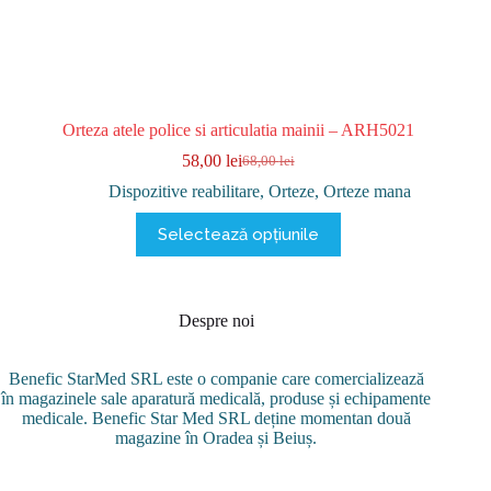
Orteza atele police si articulatia mainii – ARH5021
58,00
lei
68,00
lei
Prețul
Prețul
inițial
curent
Dispozitive reabilitare
,
Orteze
,
Orteze mana
a
este:
Acest
fost:
58,00 lei.
Selectează opțiunile
produs
68,00 lei.
are
mai
multe
variații.
Despre noi
Opțiunile
pot
Benefic StarMed SRL este o companie care comercializează
fi
în magazinele sale aparatură medicală, produse și echipamente
alese
medicale. Benefic Star Med SRL deține momentan două
în
magazine în Oradea și Beiuș.
pagina
produsului.