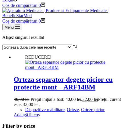
Coș de cumpărături
0
Coș de cumpărături
0
Menu
Afișez singurul rezultat
REDUCERE!
Orteza separator degete picior cu
protectie mont – ARF14BM
40,00
lei
Prețul inițial a fost: 40,00 lei.
32,00
lei
Prețul curent
este: 32,00 lei.
Dispozitive reabilitare
,
Orteze
,
Orteze picior
Adaugă în coș
Filter by price