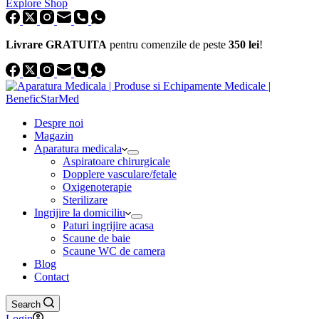
Explore Shop
Livrare GRATUITA
pentru comenzile de peste
350 lei
!
Despre noi
Magazin
Aparatura medicala
Aspiratoare chirurgicale
Dopplere vasculare/fetale
Oxigenoterapie
Sterilizare
Ingrijire la domiciliu
Paturi ingrijire acasa
Scaune de baie
Scaune WC de camera
Blog
Contact
Search
Login