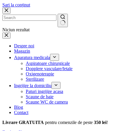
Sari la conținut
Niciun rezultat
Despre noi
Magazin
Aparatura medicala
Aspiratoare chirurgicale
Dopplere vasculare/fetale
Oxigenoterapie
Sterilizare
Ingrijire la domiciliu
Paturi ingrijire acasa
Scaune de baie
Scaune WC de camera
Blog
Contact
Livrare GRATUITA
pentru comenzile de peste
350 lei
!