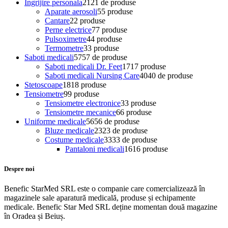
Ingrijire personala
21
21 de produse
Aparate aerosoli
5
5 produse
Cantare
2
2 produse
Perne electrice
7
7 produse
Pulsoximetre
4
4 produse
Termometre
3
3 produse
Saboti medicali
57
57 de produse
Saboti medicali Dr. Feet
17
17 produse
Saboti medicali Nursing Care
40
40 de produse
Stetoscoape
18
18 produse
Tensiometre
9
9 produse
Tensiometre electronice
3
3 produse
Tensiometre mecanice
6
6 produse
Uniforme medicale
56
56 de produse
Bluze medicale
23
23 de produse
Costume medicale
33
33 de produse
Pantaloni medicali
16
16 produse
Despre noi
Benefic StarMed SRL este o companie care comercializează în
magazinele sale aparatură medicală, produse și echipamente
medicale. Benefic Star Med SRL deține momentan două magazine
în Oradea și Beiuș.