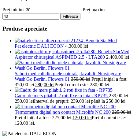
Preț minim
Preț maxim
Filtrează
Produse apreciate
Pat electric DALI ECON
4.300,00
lei
Aspirator chirurgical ASPIMED 2.5 - LTA280
2.400,00
lei
Saboti medicali din piele naturala, lavabili, Nursingcare
Wash'Go Berlin, Flowers 01
350,00
lei
Prețul inițial a fost:
350,00 lei.
280,00
lei
Prețul curent este: 280,00 lei.
Cadru de mers pliabil, 2 roti fixe in fata - RP735
239,00
lei
–
250,00
lei
Interval de prețuri: 239,00 lei până la 250,00 lei
Termometru digital non contact Microlife NC 200
225,00
lei
Prețul inițial a fost: 225,00 lei.
120,00
lei
Prețul curent este:
120,00 lei.