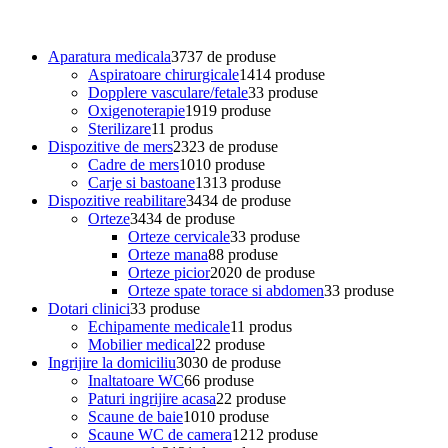
Aparatura medicala
37
37 de produse
Aspiratoare chirurgicale
14
14 produse
Dopplere vasculare/fetale
3
3 produse
Oxigenoterapie
19
19 produse
Sterilizare
1
1 produs
Dispozitive de mers
23
23 de produse
Cadre de mers
10
10 produse
Carje si bastoane
13
13 produse
Dispozitive reabilitare
34
34 de produse
Orteze
34
34 de produse
Orteze cervicale
3
3 produse
Orteze mana
8
8 produse
Orteze picior
20
20 de produse
Orteze spate torace si abdomen
3
3 produse
Dotari clinici
3
3 produse
Echipamente medicale
1
1 produs
Mobilier medical
2
2 produse
Ingrijire la domiciliu
30
30 de produse
Inaltatoare WC
6
6 produse
Paturi ingrijire acasa
2
2 produse
Scaune de baie
10
10 produse
Scaune WC de camera
12
12 produse