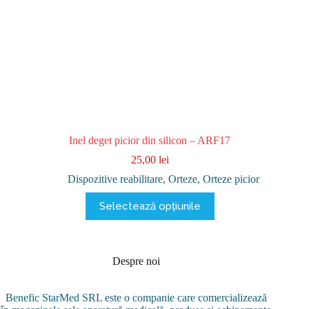
Inel deget picior din silicon – ARF17
25,00
lei
Dispozitive reabilitare
,
Orteze
,
Orteze picior
Acest
Selectează opțiunile
produs
are
mai
multe
variații.
Despre noi
Opțiunile
pot
fi
Benefic StarMed SRL este o companie care comercializează