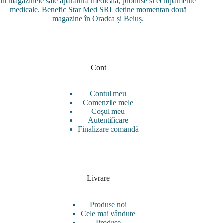
alese
în magazinele sale aparatură medicală, produse și echipamente
în
medicale. Benefic Star Med SRL deține momentan două
pagina
magazine în Oradea și Beiuș.
produsului.
Cont
Contul meu
Comenzile mele
Coșul meu
Autentificare
Finalizare comandă
Livrare
Produse noi
Cele mai vândute
Produse