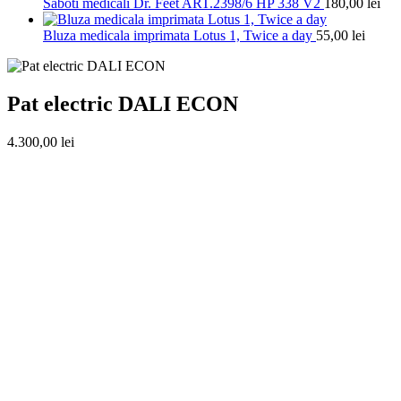
Saboti medicali Dr. Feet ART.2398/6 HP 338 V2
180,00
lei
Bluza medicala imprimata Lotus 1, Twice a day
55,00
lei
Pat electric DALI ECON
4.300,00
lei