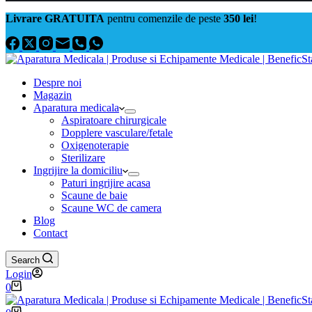
Livrare GRATUITA
pentru comenzile de peste
350 lei
!
Despre noi
Magazin
Aparatura medicala
Aspiratoare chirurgicale
Dopplere vasculare/fetale
Oxigenoterapie
Sterilizare
Ingrijire la domiciliu
Paturi ingrijire acasa
Scaune de baie
Scaune WC de camera
Blog
Contact
Search
Login
Coș
0
de
cumpărături
Coș