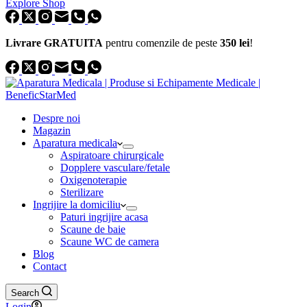
Explore Shop
Livrare GRATUITA
pentru comenzile de peste
350 lei
!
Despre noi
Magazin
Aparatura medicala
Aspiratoare chirurgicale
Dopplere vasculare/fetale
Oxigenoterapie
Sterilizare
Ingrijire la domiciliu
Paturi ingrijire acasa
Scaune de baie
Scaune WC de camera
Blog
Contact
Search
Login