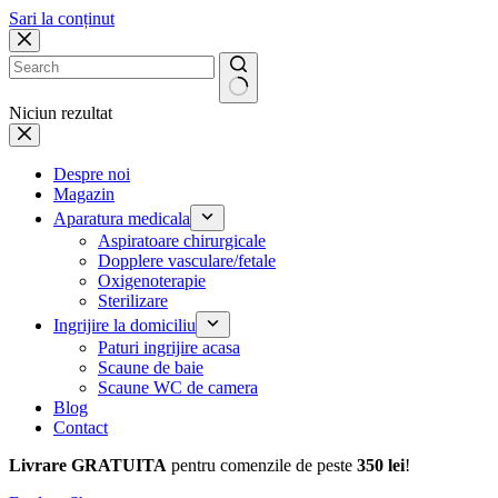
Sari la conținut
Niciun rezultat
Despre noi
Magazin
Aparatura medicala
Aspiratoare chirurgicale
Dopplere vasculare/fetale
Oxigenoterapie
Sterilizare
Ingrijire la domiciliu
Paturi ingrijire acasa
Scaune de baie
Scaune WC de camera
Blog
Contact
Livrare GRATUITA
pentru comenzile de peste
350 lei
!