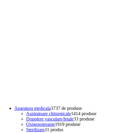
Aparatura medicala
37
37 de produse
Aspiratoare chirurgicale
14
14 produse
Dopplere vasculare/fetale
3
3 produse
Oxigenoterapie
19
19 produse
Sterilizare
1
1 produs