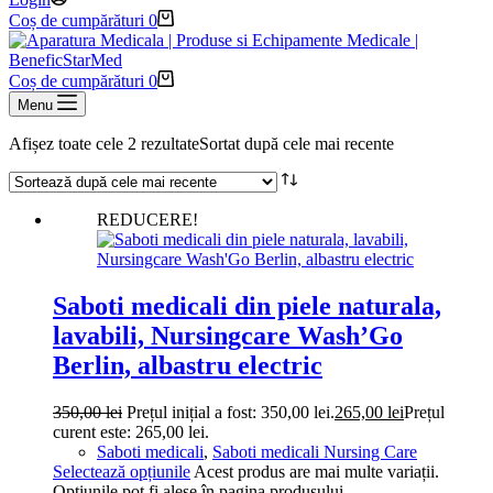
Coș de cumpărături
0
Coș de cumpărături
0
Menu
Afișez toate cele 2 rezultate
Sortat după cele mai recente
REDUCERE!
Saboti medicali din piele naturala,
lavabili, Nursingcare Wash’Go
Berlin, albastru electric
350,00
lei
Prețul inițial a fost: 350,00 lei.
265,00
lei
Prețul
curent este: 265,00 lei.
Saboti medicali
,
Saboti medicali Nursing Care
Selectează opțiunile
Acest produs are mai multe variații.
Opțiunile pot fi alese în pagina produsului.