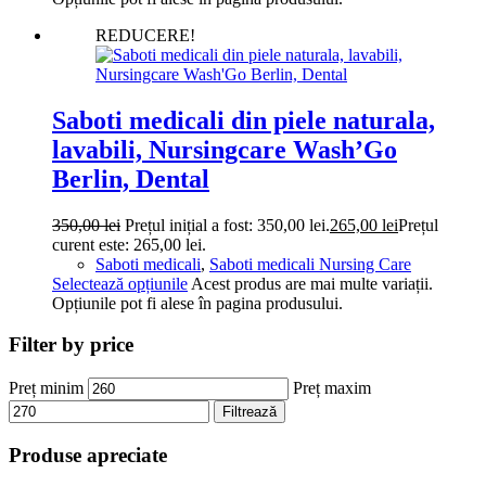
REDUCERE!
Saboti medicali din piele naturala,
lavabili, Nursingcare Wash’Go
Berlin, Dental
350,00
lei
Prețul inițial a fost: 350,00 lei.
265,00
lei
Prețul
curent este: 265,00 lei.
Saboti medicali
,
Saboti medicali Nursing Care
Selectează opțiunile
Acest produs are mai multe variații.
Opțiunile pot fi alese în pagina produsului.
Filter by price
Preț minim
Preț maxim
Filtrează
Produse apreciate