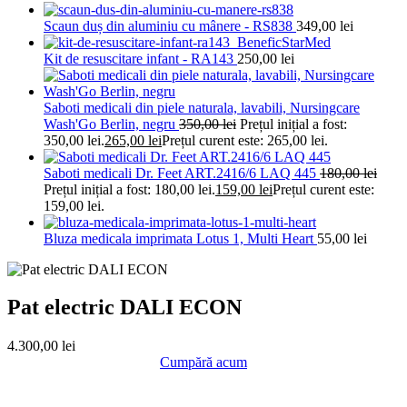
Scaun duș din aluminiu cu mânere - RS838
349,00
lei
Kit de resuscitare infant - RA143
250,00
lei
Saboti medicali din piele naturala, lavabili, Nursingcare
Wash'Go Berlin, negru
350,00
lei
Prețul inițial a fost:
350,00 lei.
265,00
lei
Prețul curent este: 265,00 lei.
Saboti medicali Dr. Feet ART.2416/6 LAQ 445
180,00
lei
Prețul inițial a fost: 180,00 lei.
159,00
lei
Prețul curent este:
159,00 lei.
Bluza medicala imprimata Lotus 1, Multi Heart
55,00
lei
Pat electric DALI ECON
4.300,00
lei
Cumpără acum