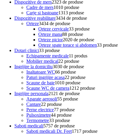
Dispozitive de mers
23
23 de produse
Cadre de mers
10
10 produse
Carje si bastoane
13
13 produse
Dispozitive reabilitare
34
34 de produse
Orteze
34
34 de produse
Orteze cervicale
3
3 produse
Orteze mana
8
8 produse
Orteze picior
20
20 de produse
Orteze spate torace si abdomen
3
3 produse
Dotari clinici
3
3 produse
Echipamente medicale
1
1 produs
Mobilier medical
2
2 produse
Ingrijire la domiciliu
30
30 de produse
Inaltatoare WC
6
6 produse
Paturi ingrijire acasa
2
2 produse
Scaune de baie
10
10 produse
Scaune WC de camera
12
12 produse
Ingrijire personala
21
21 de produse
Aparate aerosoli
5
5 produse
Cantare
2
2 produse
Perne electrice
7
7 produse
Pulsoximetre
4
4 produse
Termometre
3
3 produse
Saboti medicali
57
57 de produse
Saboti medicali Dr. Feet
17
17 produse