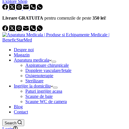
Explore Shop
Livrare GRATUITA
pentru comenzile de peste
350 lei
!
Despre noi
Magazin
Aparatura medicala
Aspiratoare chirurgicale
Dopplere vasculare/fetale
Oxigenoterapie
Sterilizare
Ingrijire la domiciliu
Paturi ingrijire acasa
Scaune de baie
Scaune WC de camera
Blog
Contact
Search
Login