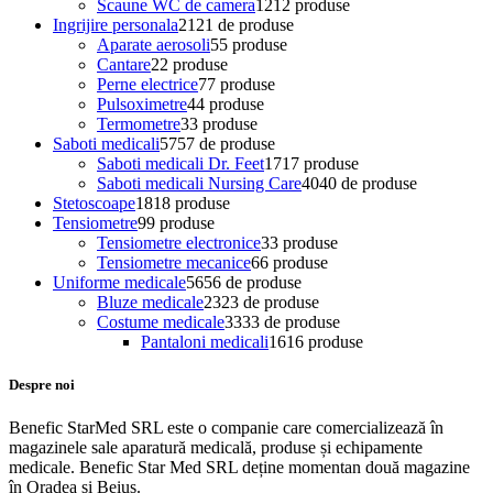
Scaune WC de camera
12
12 produse
Ingrijire personala
21
21 de produse
Aparate aerosoli
5
5 produse
Cantare
2
2 produse
Perne electrice
7
7 produse
Pulsoximetre
4
4 produse
Termometre
3
3 produse
Saboti medicali
57
57 de produse
Saboti medicali Dr. Feet
17
17 produse
Saboti medicali Nursing Care
40
40 de produse
Stetoscoape
18
18 produse
Tensiometre
9
9 produse
Tensiometre electronice
3
3 produse
Tensiometre mecanice
6
6 produse
Uniforme medicale
56
56 de produse
Bluze medicale
23
23 de produse
Costume medicale
33
33 de produse
Pantaloni medicali
16
16 produse
Despre noi
Benefic StarMed SRL este o companie care comercializează în
magazinele sale aparatură medicală, produse și echipamente
medicale. Benefic Star Med SRL deține momentan două magazine
în Oradea și Beiuș.