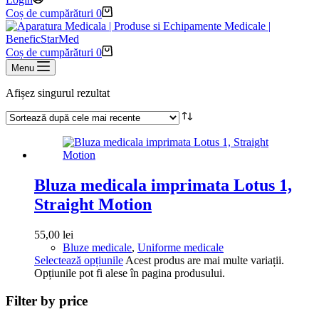
Coș de cumpărături
0
Coș de cumpărături
0
Menu
Afișez singurul rezultat
Bluza medicala imprimata Lotus 1,
Straight Motion
55,00
lei
Bluze medicale
,
Uniforme medicale
Selectează opțiunile
Acest produs are mai multe variații.
Opțiunile pot fi alese în pagina produsului.
Filter by price