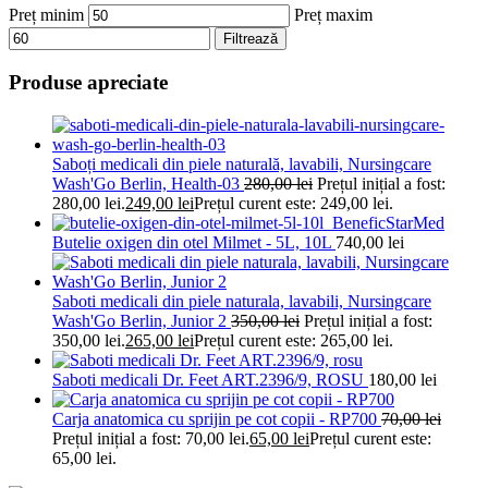
Preț minim
Preț maxim
Filtrează
Produse apreciate
Saboți medicali din piele naturală, lavabili, Nursingcare
Wash'Go Berlin, Health-03
280,00
lei
Prețul inițial a fost:
280,00 lei.
249,00
lei
Prețul curent este: 249,00 lei.
Butelie oxigen din otel Milmet - 5L, 10L
740,00
lei
Saboti medicali din piele naturala, lavabili, Nursingcare
Wash'Go Berlin, Junior 2
350,00
lei
Prețul inițial a fost:
350,00 lei.
265,00
lei
Prețul curent este: 265,00 lei.
Saboti medicali Dr. Feet ART.2396/9, ROSU
180,00
lei
Carja anatomica cu sprijin pe cot copii - RP700
70,00
lei
Prețul inițial a fost: 70,00 lei.
65,00
lei
Prețul curent este:
65,00 lei.