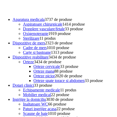
Aparatura medicala
37
37 de produse
Aspiratoare chirurgicale
14
14 produse
Dopplere vasculare/fetale
3
3 produse
Oxigenoterapie
19
19 produse
Sterilizare
1
1 produs
Dispozitive de mers
23
23 de produse
Cadre de mers
10
10 produse
Carje si bastoane
13
13 produse
Dispozitive reabilitare
34
34 de produse
Orteze
34
34 de produse
Orteze cervicale
3
3 produse
Orteze mana
8
8 produse
Orteze picior
20
20 de produse
Orteze spate torace si abdomen
3
3 produse
Dotari clinici
3
3 produse
Echipamente medicale
1
1 produs
Mobilier medical
2
2 produse
Ingrijire la domiciliu
30
30 de produse
Inaltatoare WC
6
6 produse
Paturi ingrijire acasa
2
2 produse
Scaune de baie
10
10 produse