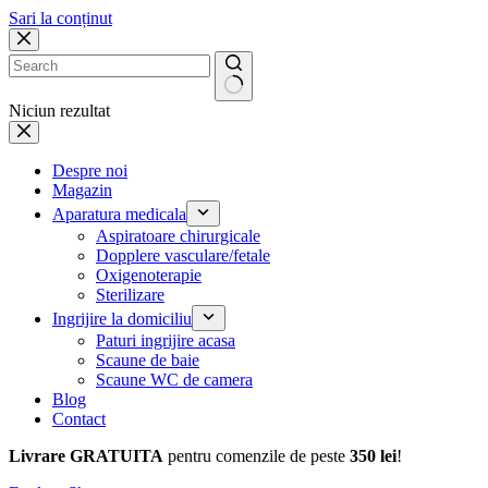
Sari la conținut
Niciun rezultat
Despre noi
Magazin
Aparatura medicala
Aspiratoare chirurgicale
Dopplere vasculare/fetale
Oxigenoterapie
Sterilizare
Ingrijire la domiciliu
Paturi ingrijire acasa
Scaune de baie
Scaune WC de camera
Blog
Contact
Livrare GRATUITA
pentru comenzile de peste
350 lei
!