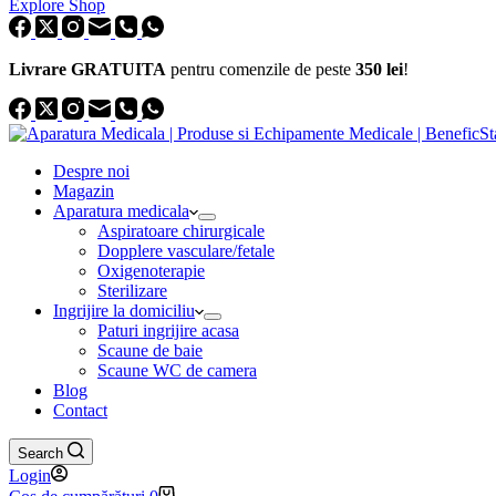
Explore Shop
Livrare GRATUITA
pentru comenzile de peste
350 lei
!
Despre noi
Magazin
Aparatura medicala
Aspiratoare chirurgicale
Dopplere vasculare/fetale
Oxigenoterapie
Sterilizare
Ingrijire la domiciliu
Paturi ingrijire acasa
Scaune de baie
Scaune WC de camera
Blog
Contact
Search
Login