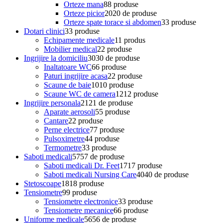
Orteze mana
8
8 produse
Orteze picior
20
20 de produse
Orteze spate torace si abdomen
3
3 produse
Dotari clinici
3
3 produse
Echipamente medicale
1
1 produs
Mobilier medical
2
2 produse
Ingrijire la domiciliu
30
30 de produse
Inaltatoare WC
6
6 produse
Paturi ingrijire acasa
2
2 produse
Scaune de baie
10
10 produse
Scaune WC de camera
12
12 produse
Ingrijire personala
21
21 de produse
Aparate aerosoli
5
5 produse
Cantare
2
2 produse
Perne electrice
7
7 produse
Pulsoximetre
4
4 produse
Termometre
3
3 produse
Saboti medicali
57
57 de produse
Saboti medicali Dr. Feet
17
17 produse
Saboti medicali Nursing Care
40
40 de produse
Stetoscoape
18
18 produse
Tensiometre
9
9 produse
Tensiometre electronice
3
3 produse
Tensiometre mecanice
6
6 produse
Uniforme medicale
56
56 de produse