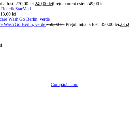
al a fost: 270,00 lei.
249,00
lei
Prețul curent este: 249,00 lei.
0
13,00
lei
care Wash'Go Berlin, verde
350,00
lei
Prețul inițial a fost: 350,00 lei.
285
ei
Cumpără acum