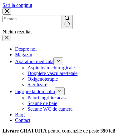
Sari la conținut
Niciun rezultat
Despre noi
Magazin
Aparatura medicala
Aspiratoare chirurgicale
Dopplere vasculare/fetale
Oxigenoterapie
Sterilizare
Ingrijire la domiciliu
Paturi ingrijire acasa
Scaune de baie
Scaune WC de camera
Blog
Contact
Livrare GRATUITA
pentru comenzile de peste
350 lei
!