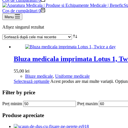
Coș de cumpărături
0
Coș de cumpărături
0
Menu
Afișez singurul rezultat
Bluza medicala imprimata Lotus 1, Tw
55,00
lei
Bluze medicale
,
Uniforme medicale
Selectează opțiunile
Acest produs are mai multe variații. Opțiuni
Filter by price
Preț minim
Preț maxim
Produse apreciate