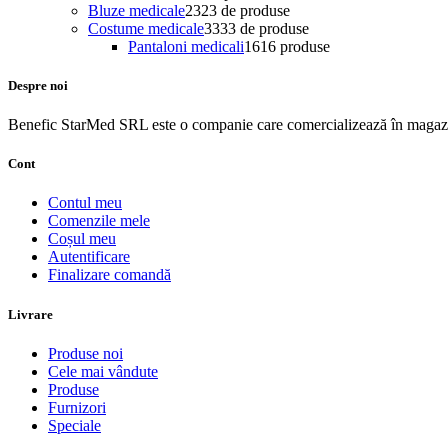
Bluze medicale
23
23 de produse
Costume medicale
33
33 de produse
Pantaloni medicali
16
16 produse
Despre noi
Benefic StarMed SRL este o companie care comercializează în magazi
Cont
Contul meu
Comenzile mele
Coșul meu
Autentificare
Finalizare comandă
Livrare
Produse noi
Cele mai vândute
Produse
Furnizori
Speciale