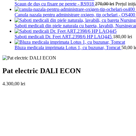
Scaun de duș cu fixare pe perete - RS918
270,00
lei
Prețul iniți
Canula nazala pentru administrare oxigen, tip ochelari - OS40
Saboti medicali din piele naturala cu bareta, lavabili, Nursing
Saboti medicali Dr. Feet ART.2398/6 HP LAQ445
180,00
lei
Bluza medicala imprimata Lotus 1, cu buzunar, Tomcat
50,00
l
Pat electric DALI ECON
4.300,00
lei