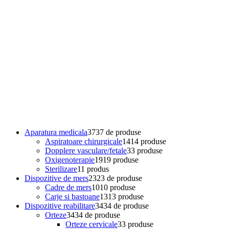
Aparatura medicala
37
37 de produse
Aspiratoare chirurgicale
14
14 produse
Dopplere vasculare/fetale
3
3 produse
Oxigenoterapie
19
19 produse
Sterilizare
1
1 produs
Dispozitive de mers
23
23 de produse
Cadre de mers
10
10 produse
Carje si bastoane
13
13 produse
Dispozitive reabilitare
34
34 de produse
Orteze
34
34 de produse
Orteze cervicale
3
3 produse